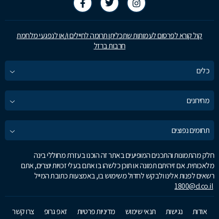
קול קורא לפרסום לעמותות שתכליתן תרומה לחיילים ו/או לנפגעי מלחמת
חרבות ברזל
כלים
מחירונים
תחומים נפוצים
חלק מהתמונות והתכנים המופיעים באתר זה הוכנו בעזרת מחוללי בינה
מלאכותית. אם זיהיתם תמונה או תוכן כלשהו בו אתם בעלי זכויות יוצרים, אתם
רשאים לפנות אלינו ולבקש לחדול משימוש בו, באמצעות כתובת המייל
1800@d.co.il
אודות
נגישות
תנאי שימוש
מדיניות פרטיות
זאפ גרופ
צרו קשר