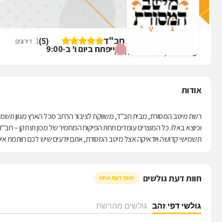
מיטב המסורת מבית חב"ד
)
5
(
1
דירוגים
ייפתח ביום ו' ב-9:00
חורב 15, מרכז חורב חיפה
אודות
רשת מיטב המסורת, מבית חב"ד, משווקת לציבור הרחב מכל הארץ מגוון תשמישי 
וכיוצא באלו. כל המוצרים עומדים תחת הפיקוח המחמיר של מכון תו תקן – חב"
תשמישי קדושה ויודאיקה אצל מיטב המסורת, אתם יודעים שיש לכם חותמת איכו
חוות דעת גולשים
חוות דעת אחת
גולשי דפי זהב
גולשים מהרשת