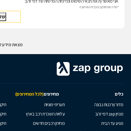
אני מאשר/ת את
תנאי השימוש
ו
מדיניות הפרטיות
של דפי זהב
*שדה שמסומן בכוכבית הוא חובה
מצאת מידע לא
כלים
מחירונים
(לכל המחירונים)
מדור צרכנות נבונה
תעריפי מוניות
תיקון
מגזין zap דפי זהב
עלויות השכרת רכב בארץ
תיקו
מגיע עד הבית
מחירון רכבים חדשים
תיקו