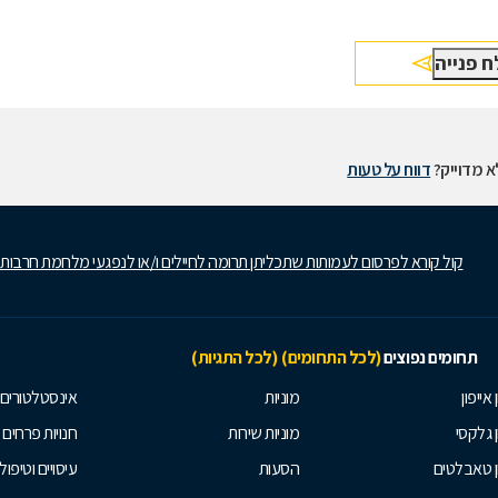
 מדוייק?
דווח על טעות
קול קורא לפרסום לעמותות שתכליתן תרומה לחיילים ו/או לנפגעי מלחמת חרבות
תחומים נפוצים
(לכל התחומים)
(לכל התגיות)
 אייפון
מוניות
אינסטלטורים
ן גלקסי
מוניות שירות
חנויות פרחים
ן טאבלטים
הסעות
עיסויים וטיפולי