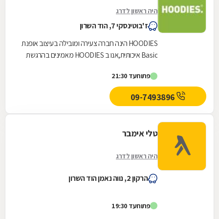
היה ראשון לדרג
ז'בוטינסקי 7, הוד השרון
HOODIES הינה חברה צעירה ומובילה בעיצוב אופנת
Basic איכותית,אנו ב HOODIES מאמינים בהרגשת
נוחות מרבית כדרך חיים, לצד שמירה על קווים
פתוח
עד 21:30
אופנתיים...
09-7493896
טלי אימבר
היה ראשון לדרג
הרקון 2, נווה נאמן הוד השרון
פתוח
עד 19:30