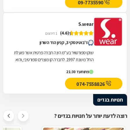
09-7735590
S.wear
(4.6)
1 דירוגים
ז'בוטינסקי 3, קניון הוד השרון
שוקו ספורטוויר בע"מ הינה חברה פרטית אשר פועלת
החל משנת 1997. לחברה קו מוצרים ספורטיבי, והיא
מתמחה בפריטי BASIC בעלי איכות גבוהה. חברת
פתוח
עד 21:30
שוקו...
074-7558826
חנויות בגדים
רוצה לדעת יותר על חנויות בגדים ?