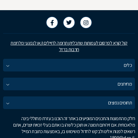
קול קורא לפרסום לעמותות שתכליתן תרומה לחיילים ו/או לנפגעי מלחמת
חרבות ברזל
כלים
מחירונים
תחומים נפוצים
חלק מהתמונות והתכנים המופיעים באתר זה הוכנו בעזרת מחוללי בינה
מלאכותית. אם זיהיתם תמונה או תוכן כלשהו בו אתם בעלי זכויות יוצרים, אתם
רשאים לפנות אלינו ולבקש לחדול משימוש בו, באמצעות כתובת המייל
1800@d.co.il