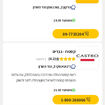
הרקון 2, נווה נאמן הוד השרון
פתוח
עד 19:30
09-7735204
קסטרו - גברים
(4.2)
1 דירוגים
ז'בוטינסקי 3, הוד השרון
רשת קסטרו החלה את דרכה בשנת 1933, עת עלתה
משפחת קסטרו לישראל מיוון והחלה לייצר ולשווק
שמלות. לאחר מכן נפתחה חנות קטנה בתל אביב
פתוח
עד 21:30
שנקראה...
1-800-266066