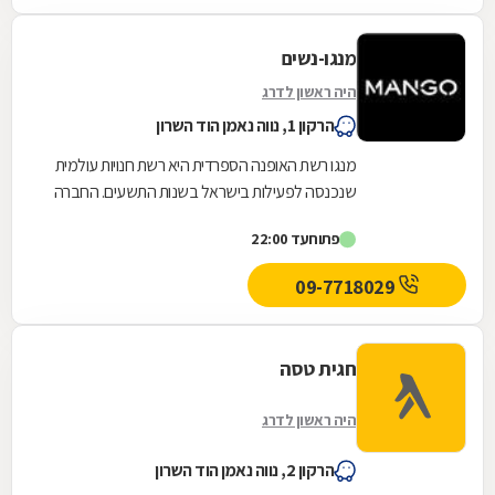
מנגו-נשים
היה ראשון לדרג
הרקון 1, נווה נאמן הוד השרון
מנגו רשת האופנה הספרדית היא רשת חנויות עולמית
שנכנסה לפעילות בישראל בשנות התשעים. החברה
בבעלותו של היזם מוטי זיסר, אשר רכש את זיכיון
פתוח
עד 22:00
פעילות...
09-7718029
חגית טסה
היה ראשון לדרג
הרקון 2, נווה נאמן הוד השרון