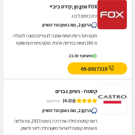
FOX וומן;מן ;קידס ביביי
היה ראשון לדרג
הרקון 2, נווה נאמן הוד השרון
פוקס הינה רשת חנויות אופנה לצעירים המונה למעלה
מ-180 חנויות בפריסה ארצית. פוקס מייצרת ומשווקת
אופנה תחת המותגים: FOX אופנת נשים, FOX MEN...
פתוח
עד 21:30
09-8917319
קסטרו - נשים; גברים
(4.3)
6 דירוגים
הרקון 2, נווה נאמן הוד השרון
רשת קסטרו החלה את דרכה בשנת 1933, עת עלתה
משפחת קסטרו לישראל מיוון והחלה לייצר ולשווק