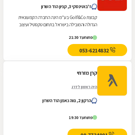
ז'בוטינסקי 3, קניון הוד השרון
קבוצת Golf&Co בע"מ הינה החברה הקמעונאית
הגדולה והמובילה בישראל בתחום טקסטיל ועיצוב
בית, אופנה והלבשה.קבוצת Golf&Co מונה כיום 280
פתוח
עד 21:30
חנויות,...
053-6214832
קרן מזרחי
היה ראשון לדרג
הרקון 2, נווה נאמן הוד השרון
פתוח
עד 19:30