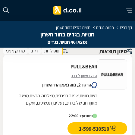
דף הבית
חנויות בגדים
חנויות בגדים בהוד השרון
חנויות בגדים בהוד השרון
נמצאו 46 חנויות בגדים
סינון תוצאות
פופולריות
דירוג
מרחק ממני
PULL&BEAR
היה ראשון לדרג
הרקון 2, נווה נאמן הוד השרון
רשת חנויות אופנה ספרדית מצליחה. הרשת מציגה
מגוון רחב של בגדים, נעליים, תכשיטים, תיקים
ולאחרונה גם מוצרי איפור ובישום למיניהם במחירים
פתוח
עד 22:00
שווים...
1-599-510510