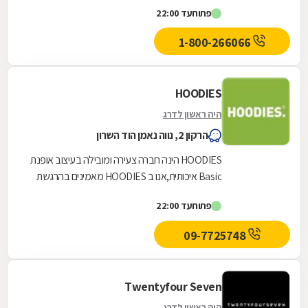
שמלות. לאחר מכן נפתחה חנות קטנה בתל אביב
פתוח
עד 22:00
שנקראה...
1-800-266066
HOODIES
היה ראשון לדרג
הרקון 2, נווה נאמן הוד השרון
HOODIES הינה חברה צעירה ומובילה בעיצוב אופנת
Basic איכותית,אנו ב HOODIES מאמינים בהרגשת
נוחות מרבית כדרך חיים, לצד שמירה על קווים
פתוח
עד 22:00
אופנתיים...
09-7725748
Twentyfour Seven
היה ראשון לדרג