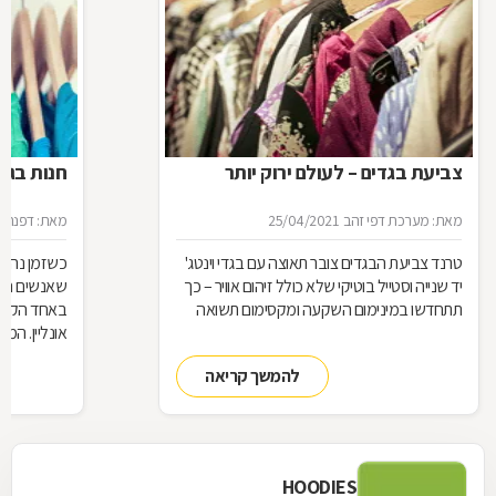
צביעת בגדים – לעולם ירוק יותר
חנות בגדי
מאת: מערכת דפי זהב
25/04/2021
מאת: דפנה ל
טרנד צביעת הבגדים צובר תאוצה עם בגדי וינטג'
כשזמן נהיה
יד שנייה וסטייל בוטיקי שלא כולל זיהום אוויר – כך
שאנשים רבי
תתחדשו במינימום השקעה ומקסימום תשואה
באחד הקניו
אונליין. המ
הבלתי מוגבל
להמשך קריאה
החליף צורה.
לא מומלץ ל
HOODIES