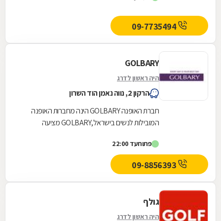
09-7735494
GOLBARY
היה ראשון לדרג
הרקון 2, נווה נאמן הוד השרון
חברת האופנה GOLBARY הינה מחברות האופנה
המובילות לנשים בישראל,GOLBARY מציעה
ללקוחותיה מגוון רחב של פריטי אופנה עדכניים
פתוח
עד 22:00
וייחודיים המיוצרים...
09-8856393
גולף
היה ראשון לדרג