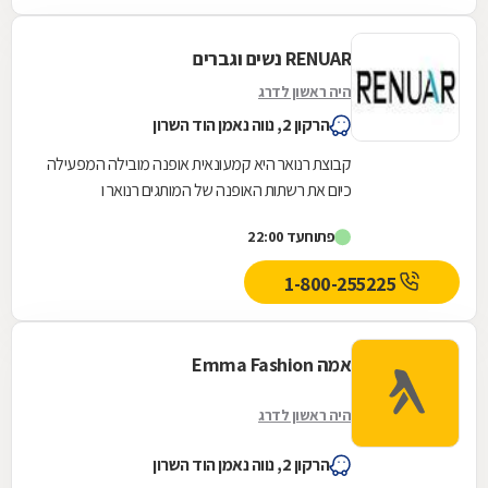
RENUAR נשים וגברים
היה ראשון לדרג
הרקון 2, נווה נאמן הוד השרון
קבוצת רנואר היא קמעונאית אופנה מובילה המפעילה
כיום את רשתות האופנה של המותגים רנואר ו
Twentyfourseven הפרוסים בפריסה ארצית מלאה
פתוח
עד 22:00
במיקומי...
1-800-255225
אמה Emma Fashion
היה ראשון לדרג
הרקון 2, נווה נאמן הוד השרון