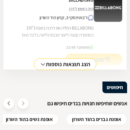
היה ראשון לדרג
ז'בוטינסקי 3, קניון הוד השרון
BILLABONG החלה את דרכה בשנת 1973
כמתפרה קטנה לייצור מכנסי גלישה בלבד.מאז
התפתחה למעצמה של ציוד ואפנת גלישה צבעונית
פתוח
עד 22:00
לגברים ולנשים, כזו שמשקפת...
09-7996335
הצג תוצאות נוספות
חיפושים
אנשים שחיפשו חנויות בגדים חיפשו גם
אופנת גברים בהוד השרון
אופנת נשים בהוד השרון