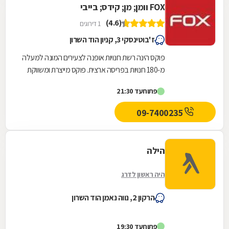
FOX וומן; מן; קידס; בייבי
(4.6)
1 דירוגים
ז'בוטינסקי 3, קניון הוד השרון
פוקס הינה רשת חנויות אופנה לצעירים המונה למעלה
מ-180 חנויות בפריסה ארצית. פוקס מייצרת ומשווקת
אופנה תחת המותגים: FOX אופנת נשים, FOX MEN...
פתוח
עד 21:30
09-7400235
הילה
היה ראשון לדרג
הרקון 2, נווה נאמן הוד השרון
פתוח
עד 19:30