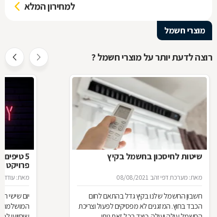
למחירון המלא
מוצרי חשמל
רוצה לדעת יותר על מוצרי חשמל ?
שיטות לחיסכון בחשמל בקיץ
5 טיפים 
פרויקט מ
מאת: מערכת דפי זהב
08/08/2021
מאת: עודד פ
חשבון החשמל שלנו בקיץ גדל בהתאם לחום
יום שישי ה
הכבד בחוץ. המזגנים לא מפסיקים לפעול וצריכת
המושלמת לח
החשמל עולה ועולה. כיצד בכל זאת ניתן
שיסייעו לכם