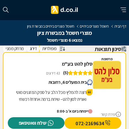
דף הבית
חשמל מוצרים ביתיים
חשמל מוצרים ביתיים במבשרת ציון
מוצרי חשמל במבשרת ציון
נמצאו 6 מוצרי חשמל
סינון תוצאות
פופולריות
דירוג
מרחק ממני
פרסומת
סלון להט בע"מ
(5)
43 דירוגים
בית הפועלים 6, רחובות
רוצה להמליץ מכל הלב על ספק המזגנים מוטי
ואורית לסון להט– שירות ברמה אחרת! רכשתי
דרכם מספר מזגנים ואני חייבת לומר שהתהליך
ייפתח ביום א' ב-8:00
היה פשוט, מהיר ובעיקר מקצועי מאוד. מהרגע
יצירת קשר
הראשון קיבלתי יחס אישי, ייעוץ מדויק והתאמה
שלח וואטסאפ
072-2169634
מושלמת לצרכים שלי! והכי חשוב בלי לנסות