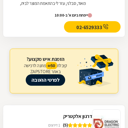
מאוד, סבלני, עזר לי בהתאמת המוצר לבית,
הגיעו המוצרים בזריזות . מאוד מאוד מרוצה ותודה
ייפתח ביום א' ב-10:00
לאיהד !!!
02-6529333
הזמנת איש מקצוע?
קיבלת
מתנה לרכישה
50
₪
באתר ZAPSTORE
לפרטי ההטבה
דרגון אלקטריק
(5)
1 דירוגים