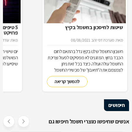
שיטות לחיסכון בחשמל בקיץ
5 טיפים 
פרויקט מ
מאת: מערכת דפי זהב
08/08/2021
מאת: עודד פ
חשבון החשמל שלנו בקיץ גדל בהתאם לחום
יום שישי ה
הכבד בחוץ. המזגנים לא מפסיקים לפעול וצריכת
המושלמת לח
החשמל עולה ועולה. כיצד בכל זאת ניתן
שיסייעו לכם
לצמצמם את ה"תיאבון" של מכשירי החשמל
בבית ולקצץ בהוצאות?
להמשך קריאה
חיפושים
אנשים שחיפשו מוצרי חשמל חיפשו גם