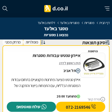
דף הבית
מסגריות
מסגריות באלעד
דלתות באלעד
מסגר באלעד
נמצאו 1 מסגריות
סינון תוצאות
פופולריות
מרחק ממני
פרסומת
איירון טנטש עבודות מסגרות
היה ראשון לדרג
תל אביב
איירון טנטש מציעה פתרונות מקצועיים בתחום עבודות
המסגרות הכלליות, עם התמחות בייצור והתקנה של
מגוון רחב של מוצרי מתכת לבית ולעסק. העסק
פתוח
עד 20:00
מתמחה...
יצירת קשר
שלח וואטסאפ
072-2169546