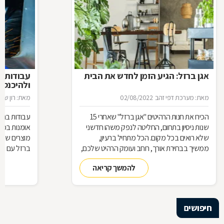
אגן ברזל: הגיע הזמן לחדש את הבית
עבודות ב
ולהיכנס 
מאת: מערכת דפי זהב
02/08/2022
מאת: רון שגב
הכירו את חנות הרהיטים ''אגן ברזל'' שאחרי 15
עבודות ברזל,
שנות ניסיון בתחום, החליטה לנפק משהו חדשני
אומנות בפנ
שלא רואים בכל מקום. הכל מתחיל ברעיון,
מוצרים שעשו
ממשיך בבחירת אורך, רוחב ועומק הרהיט שלכם,
ברזל עם חומ
ממשיך בייצור מקורי ממיטב חומרי הגלם ומסתיים
תחומים: ריהו
להמשך קריאה
ביצירת הפתרון המרשים והמעשי ביותר עבורכם
על אף היות
בעל יופי רב,
הגלם, על א
הלימודיות
חיפושים