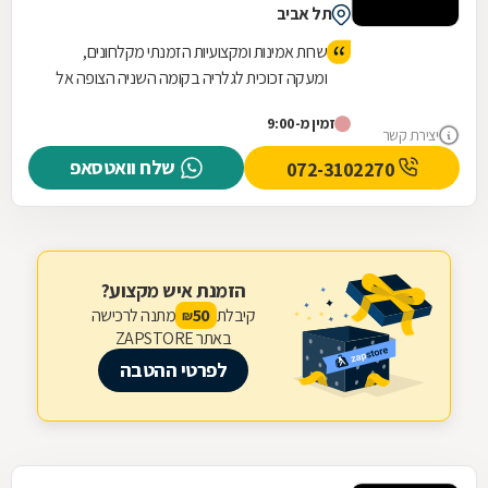
תל אביב
שרות אמינות ומקצועיות הזמנתי מקלחונים,
ומעקה זכוכית לגלריה בקומה השניה הצופה אל
הסלון והמטבח, אין לי מילים לתאר את העבודה
זמין מ-9:00
המקצועית והיפה שקיבלתי אין עליכם, עבודה
יצירת קשר
מושלמת!!
שלח וואטסאפ
072-3102270
הזמנת איש מקצוע?
קיבלת
מתנה לרכישה
50
₪
באתר ZAPSTORE
לפרטי ההטבה