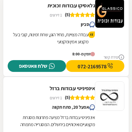
גלאסיקו עבודות זכוכית
(5)
1 דירוגים
סביון
עבודה מצויינת, מחיר הוגן, שרות זמינות, קובי בעל
מקצוע אמין ומקצועי
זמין מ-8:00
יצירת קשר
שלח וואטסאפ
072-2169578
אינפיניטי עבודות ברזל
(5)
1 דירוגים
אפעל 20, פתח תקווה
אינפיניטי עבודות ברזל מציעה פתרונות מסגרות
מקצועיים ואיכותיים בירושלים. המסגרייה מתמחה
בתכנון, ייצור והתקנה של גדרות וסורגים המותאמים...