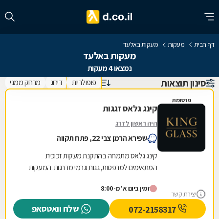
דף הבית
מעקות
מעקות באלעד
מעקות באלעד
נמצאו 4 מעקות
סינון תוצאות
פופולריות
דירוג
מרחק ממני
פרסומת
קינג גלאס זגגות
היה ראשון לדרג
שפירא הרמן צבי 22, פתח תקווה
קינג גלאס מתמחה בהתקנת מעקות זכוכית
המתאימים למרפסות, גגות וגרמי מדרגות. המעקות
מעניקים למרחב מראה עכשווי ומאפשרים שמירה
זמין ביום א' מ-8:00
על שקיפות והרגשת...
יצירת קשר
שלח וואטסאפ
072-2158317