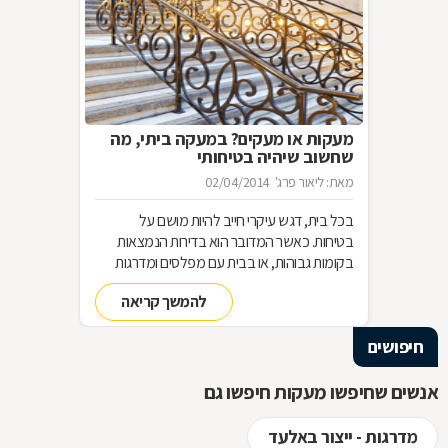
מעקות או מעקים? במעקה ביתי, מה
שחשוב שיהיה בטיחותי
מאת: ליאור פרג'
02/04/2014
בכל בית, דגש עיקרי חייב להיות מושם על
בטיחות. כאשר המדובר הוא בדירות הנמצאות
בקומות גבוהות, או בבית עם מפלסים ומדרגות
קיימת סכנת הנפילה. דירות בישראל, ובייחוד
להמשך קריאה
כאלה הממוקמות בקומות גבוהות, חייבות
להצטייד באחד מאמצעי הבטיחות החשובים
חיפושים
ביותר: מעקות, או אם תרצו מעקים. ותאמינו או לא,
בעידן הנוכחי זהו גם אחד הפריטים העיצוביים
החשובים ביותר בבית נתון.
אנשים שחיפשו מעקות חיפשו גם
מדרגות - ייצור באלעד