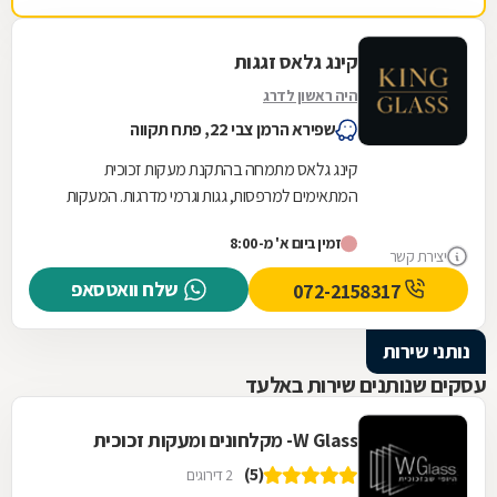
קינג גלאס זגגות
היה ראשון לדרג
שפירא הרמן צבי 22, פתח תקווה
קינג גלאס מתמחה בהתקנת מעקות זכוכית
המתאימים למרפסות, גגות וגרמי מדרגות. המעקות
מעניקים למרחב מראה עכשווי ומאפשרים שמירה על
זמין ביום א' מ-8:00
שקיפות והרגשת...
יצירת קשר
שלח וואטסאפ
072-2158317
נותני שירות
עסקים שנותנים שירות באלעד
W Glass- מקלחונים ומעקות זכוכית
(5)
2 דירוגים