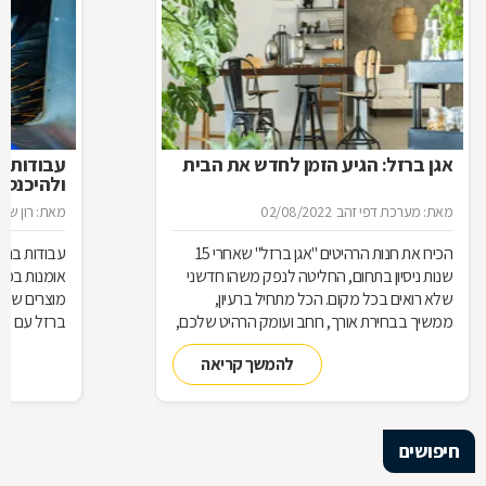
אגן ברזל: הגיע הזמן לחדש את הבית
עבודות ב
ולהיכנס 
מאת: מערכת דפי זהב
02/08/2022
מאת: רון שגב
הכירו את חנות הרהיטים ''אגן ברזל'' שאחרי 15
עבודות ברזל,
שנות ניסיון בתחום, החליטה לנפק משהו חדשני
אומנות בפנ
שלא רואים בכל מקום. הכל מתחיל ברעיון,
מוצרים שעשו
ממשיך בבחירת אורך, רוחב ועומק הרהיט שלכם,
ברזל עם חומ
ממשיך בייצור מקורי ממיטב חומרי הגלם ומסתיים
תחומים: ריהו
להמשך קריאה
ביצירת הפתרון המרשים והמעשי ביותר עבורכם
על אף היות
בעל יופי רב,
הגלם, על א
הלימודיות
חיפושים