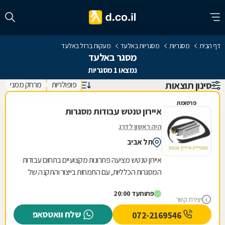
דף הבית
מסגריות
מסגריות באלעד
מעקות ברזל באלעד
מסגר באלעד
נמצאו 1 מסגריות
סינון תוצאות
פופולריות
מרחק ממני
פרסומת
איירון טנטש עבודות מסגרות
היה ראשון לדרג
תל אביב
איירון טנטש מציעה פתרונות מקצועיים בתחום עבודות
המסגרות הכלליות, עם התמחות בייצור והתקנה של
מגוון רחב של מוצרי מתכת לבית ולעסק. העסק
פתוח
עד 20:00
מתמחה...
יצירת קשר
שלח וואטסאפ
072-2169546