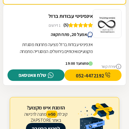
אינפיניטי עבודות ברזל
(5)
1 דירוגים
אפעל 20, פתח תקווה
אינפיניטי עבודות ברזל מציעה פתרונות מסגרות
מקצועיים ואיכותיים בירושלים. המסגרייה מתמחה
בתכנון, ייצור והתקנה של גדרות וסורגים המותאמים...
פתוח
עד 19:00
יצירת קשר
שלח וואטסאפ
052-4472192
הזמנת איש מקצוע?
קיבלת
מתנה לרכישה
50
₪
באתר ZAPSTORE
לפרטי ההטבה