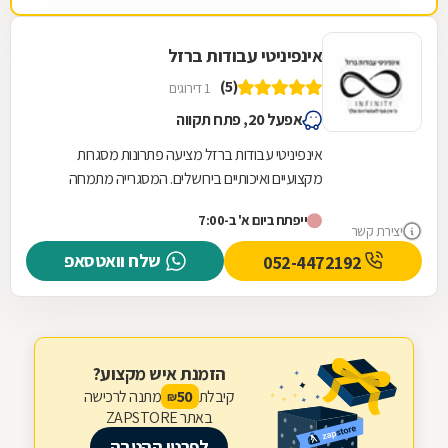
אינפיניטי עבודות ברזל
(5)
1 דירוגים
אפעל 20, פתח תקווה
אינפיניטי עבודות ברזל מציעה פתרונות מסגרות
מקצועיים ואיכותיים בירושלים. המסגרייה מתמחה
בתכנון, ייצור והתקנה של גדרות וסורגים המותאמים...
ייפתח ביום א' ב-7:00
יצירת קשר
שלח וואטסאפ
052-4472192
הזמנת איש מקצוע?
קיבלת
מתנה לרכישה
50
₪
באתר ZAPSTORE
לפרטי ההטבה