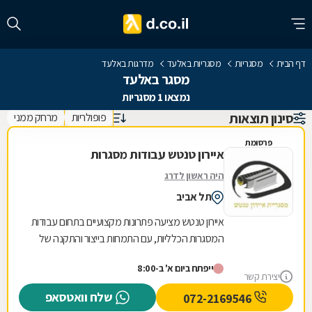
דף הבית
מסגריות
מסגריות באלעד
מדרגות באלעד
מסגר באלעד
נמצאו 1 מסגריות
סינון תוצאות
פופולריות
מרחק ממני
פרסומת
איירון טנטש עבודות מסגרות
היה ראשון לדרג
תל אביב
איירון טנטש מציעה פתרונות מקצועיים בתחום עבודות
המסגרות הכלליות, עם התמחות בייצור והתקנה של
מגוון רחב של מוצרי מתכת לבית ולעסק. העסק
ייפתח ביום א' ב-8:00
מתמחה...
יצירת קשר
שלח וואטסאפ
072-2169546