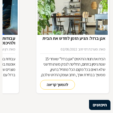
אגן ברזל: הגיע הזמן לחדש את הבית
עבודות ב
ולהיכנס 
מאת: מערכת דפי זהב
02/08/2022
מאת: רון שגב
הכירו את חנות הרהיטים ''אגן ברזל'' שאחרי 15
עבודות ברזל,
שנות ניסיון בתחום, החליטה לנפק משהו חדשני
אומנות בפנ
שלא רואים בכל מקום. הכל מתחיל ברעיון,
מוצרים שעשו
ממשיך בבחירת אורך, רוחב ועומק הרהיט שלכם,
ברזל עם חומ
ממשיך בייצור מקורי ממיטב חומרי הגלם ומסתיים
תחומים: ריהו
להמשך קריאה
ביצירת הפתרון המרשים והמעשי ביותר עבורכם
על אף היות
בעל יופי רב,
הגלם, על א
הלימודיות
חיפושים