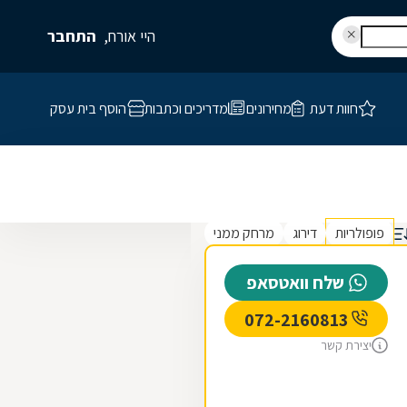
היי אורח,
התחבר
חוות דעת
מחירונים
מדריכים וכתבות
הוסף בית עסק
פופולריות
דירוג
מרחק ממני
שלח וואטסאפ
072-2160813
יצירת קשר