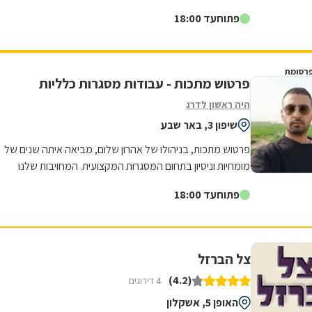
מתמחים באומנות הברזל והאלומיניום...
פתוח
עד 18:00
רסומת
פרטוש מתכות - עבודות מסגרות כלליות
היה ראשון לדרג
שיפון 3, באר שבע
פרטוש מתכות, בניהולו של אהרון שלום, מביאה איתה שנים של
מומחיות וניסיון בתחום המסגרות המקצועית. המחויבות שלנו
למצוינות באה לידי ביטוי בכל...
פתוח
עד 18:00
צל הברזל
(4.2)
4 דירוגים
האופן 5, אשקלון