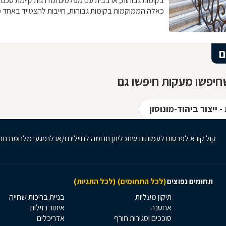
בקומות גבוהות, או בבית עם מפלסים ומדרגות קיימת סכנת 
כאלה הממוקמות בקומות גבוהות, חייבות להצטייד באחד 
מעקות, או אם תרצו מעקים. ותאמינו או לא, בעידן הנוכחי ז
החשובים ביותר בבית נתון.
ם
חיפשו מעקות חיפשו גם
 ייצור ביהוד-מונוסון
קול קורא לפרסום לעמותות שתכליתן תרומה לחיילים ו/או לנפגעי מלחמת חר
תחומים נפוצים
(לכל התחומים)
(לכל התגיות)
תיקון מעליות
בניית בריכות שחייה
אחסנה
איתור נזילות
סוככים וסגירות חורף
אדריכלים