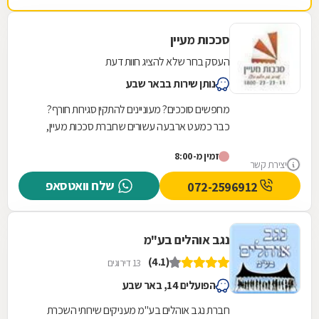
סככות מעיין
העסק בחר שלא להציג חוות דעת
נותן שירות בבאר שבע
מחפשים סוככים? מעוניינים להתקין סגירות חורף?
כבר כמעט ארבעה עשורים שחברת סככות מעיין,
הממוקמת בקריית גת, נמצאת שם עבורכם. החברה
זמין מ-8:00
עוסקת...
יצירת קשר
שלח וואטסאפ
072-2596912
נגב אוהלים בע"מ
(4.1)
13 דירוגים
הפועלים 14, באר שבע
חברת נגב אוהלים בע"מ מעניקים שירותי השכרת