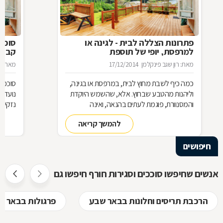
פתרונות הצללה לבית - לגינה או
סוכך 
למרפסת, יופי של תוספת
קבוע
מאת: רון שגב פינקלמן
17/12/2014
מאת: ר
כמה כיף לשבת מחוץ לבית, במרפסת או בגינה,
סוככים
וליהנות מהטבע שבחוץ. אלא, שהשמש היוקדת
נועדו 
והמסנוורת, פוגמת לעתים בהנאה, ואינה
נזקי ה
מאפשרת להתמסר לתענוג. לשם כך בדיוק פותחו
יותר, 
להמשך קריאה
סוגים שונים של פתרונות הצללה למרפסת, לגינה
בפרגול
או לבית, וכדי לדעת מהו הפתרון המתאים לכם
(לעומת
חיפושים
ביותר - מרקיזה, סוכך ואולי פרגולה ? מומלץ
הסוכך 
להכיר את האפשרויות השונות, וללמוד על חומרי
יתרונו
הגלם שמרכיבים כל אחד מהמוצרים המוצעים
לבחיר
אנשים שחיפשו סוככים וסגירות חורף חיפשו גם
לבחירתכם
הרכבת תריסים וחלונות בבאר שבע
פרגולות בבאר ש