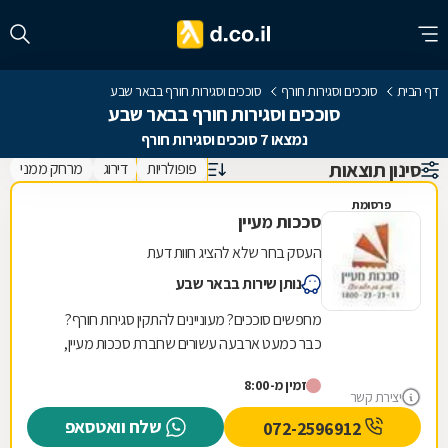
דף הבית
סוככים וסגירות חורף
סוככים וסגירות חורף בבאר שבע
סוככים וסגירות חורף בבאר שבע
נמצאו 7 סוככים וסגירות חורף
סינון תוצאות
פופולריות
דירוג
מרחק ממני
פרסומת
סככות מעיין
העסק בחר שלא להציג חוות דעת
נותן שירות בבאר שבע
מחפשים סוככים? מעוניינים להתקין סגירות חורף?
כבר כמעט ארבעה עשורים שחברת סככות מעיין,
הממוקמת בקריית גת, נמצאת שם עבורכם. החברה
זמין מ-8:00
עוסקת...
יצירת קשר
שלח וואטסאפ
072-2596912