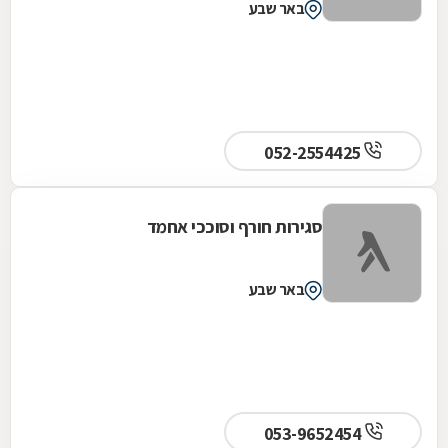
באר שבע
052-2554425
סגירות חורף וסוככי אחמד
באר שבע
053-9652454