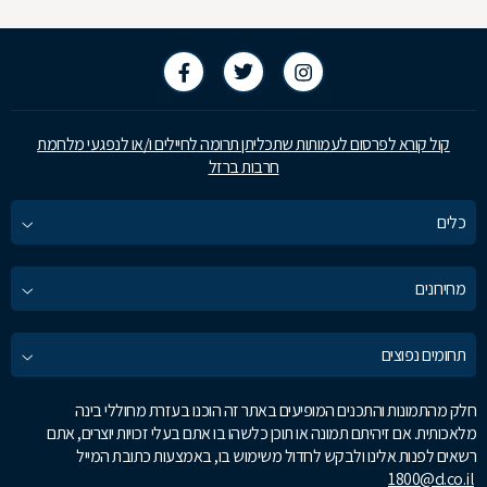
קול קורא לפרסום לעמותות שתכליתן תרומה לחיילים ו/או לנפגעי מלחמת
חרבות ברזל
כלים
מחירונים
תחומים נפוצים
חלק מהתמונות והתכנים המופיעים באתר זה הוכנו בעזרת מחוללי בינה
מלאכותית. אם זיהיתם תמונה או תוכן כלשהו בו אתם בעלי זכויות יוצרים, אתם
רשאים לפנות אלינו ולבקש לחדול משימוש בו, באמצעות כתובת המייל
1800@d.co.il