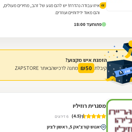
אפרת ברוכים
איזו עבודה נהדרת! יש להם מגע של זהב, מחירים מעולים,
והם מאוד ידידותיים ועוזרים.
פתוח
עד 18:00
הזמנת איש מקצוע?
₪
50
קיבלת
מתנה לרכישה
באתר ZAPSTORE
מסגרית רוזיליו
(4.5)
6 דירוגים
יאנוש קורצ'אק 5, ראשון לציון