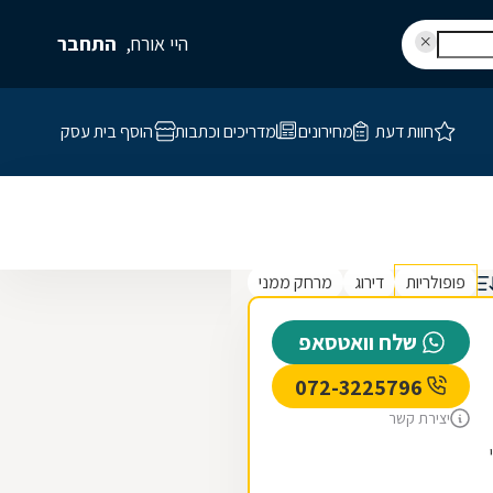
היי אורח,
התחבר
חוות דעת
מחירונים
מדריכים וכתבות
הוסף בית עסק
פופולריות
דירוג
מרחק ממני
שלח וואטסאפ
072-3225796
יצירת קשר