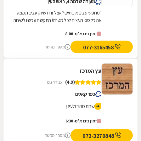
מעודה שלמה 4, ראש העין
"מחפש עצים איכותיים? אצל זרח שיווק עצים תמצא
את כל סוגי העצים לכל מטרה! התקשרו עכשיו לשירות
ואיכות שלא הכרתם! הובלה עד בית הלקוח....
זמין ביום א' מ-8:00
077-3165458
מספר מקשר
עץ המרכז
(4.9)
15 דירוגים
כפר קאסם
שרות מהיר ולעינין
זמין ביום א' מ-6:30
072-3270848
מספר מקשר