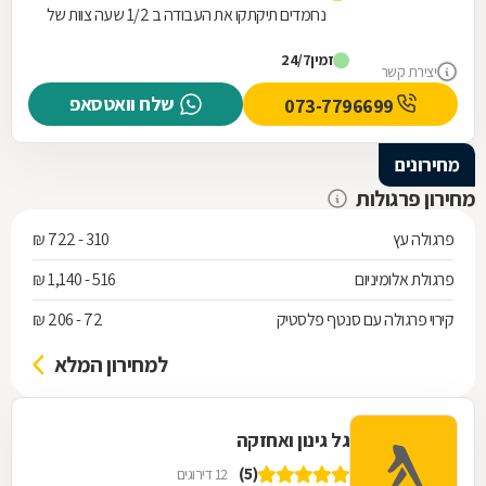
נחמדים תיקתקו את העבודה ב 1/2 שעה צוות של
אלופים מקצוענים לא השאירו בורג על הרצפה
זמין
24/7
הכל נקי ומסודר אשכרה צוות מנצח ממליצה מכל
יצירת קשר
ה 🩷 על א.ד. צבי פתרונות הצללה
שלח וואטסאפ
073-7796699
מחירונים
מחירון פרגולות
פרגולה עץ
310 - 722 ₪
פרגולת אלומיניום
516 - 1,140 ₪
קירוי פרגולה עם סנטף פלסטיק
72 - 206 ₪
למחירון המלא
גל גינון ואחזקה
(5)
12 דירוגים