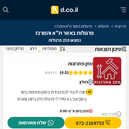
דף הבית
פרגולות
פרגולות באזור ת"א והמרכז
פרגולות באזור ת"א והמרכז
נמצאו 210 פרגולות
סינון תוצאות
פופולריות
דירוג
מרחק ממני
מתן פתרונות
(4.8)
1 דירוגים
חולון
רוצה להגיד לכם נעזרתי במתן פתרונות בחור
בשם אבי בא סידר לי פרגולה ודק בחצר וואו היו
אצלי חמישה בעלי מקצוע קודמים ובסוף לקחתי
זמין ביום א' מ-9:00
את אבי תקשיבו שירות ברמה אחרת בחור נחמד
יצירת קשר
חייכן אדיב מחיר הוגן ביותר אבל עזבו התוצאה
שלח וואטסאפ
072-2169753
מטורפת לא דמיינתי שאפשר להביא את הדק ואת