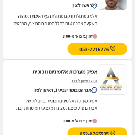
ראשון לציון
אלמוג פרגולות ודקים פרגולת העץ האיכותית מהווה
השקעה ארוכת טווח בחלל המגורים החיצוני, והפרטים
הקטנים בתכנון וביצוע קובעים את עמידותה ויופיה...
זמין ביום א' מ-8:00
053-2216276
אפיק מערכות אלומיניום וזכוכית
היה ראשון לדרג
אברהם בומה שביט 1, ראשון לציון
אפיק מערכות אלומיניום וזכוכית, בהובלתו של
אברהם פרי, מייצגת מצוינות מקצועית ומומחיות רבת
שנים בתחום האלומיניום והזכוכית. החברה, שנוסדה
זמין ביום א' מ-0:00
מתוך...
052-9765535