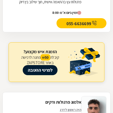
פרגולות עץ בהתאמה אישית, תוך שילוב בין דיוק
מקצועי, הבנה תכנונית ושימוש בחומרי גלם איכותיים....
זמין ביום א' מ-8:00
055-6636699
הזמנת איש מקצוע?
קיבלת
מתנה לרכישה
50
₪
באתר ZAPSTORE
לפרטי ההטבה
אלמוג פרגולות ודקים
היה ראשון לדרג