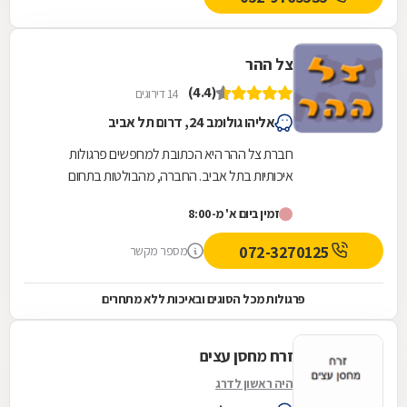
צל ההר
(4.4)
14 דירוגים
אליהו גולומב 24, דרום תל אביב
חברת צל ההר היא הכתובת למחפשים פרגולות
איכותיות בתל אביב. החברה, מהבולטות בתחום
באזור המרכז כולו, עוסקת בייצור, ייבוא, שיווק והתקנה
זמין ביום א' מ-8:00
של...
072-3270125
מספר מקשר
פרגולות מכל הסוגים ובאיכות ללא מתחרים
זרח מחסן עצים
היה ראשון לדרג