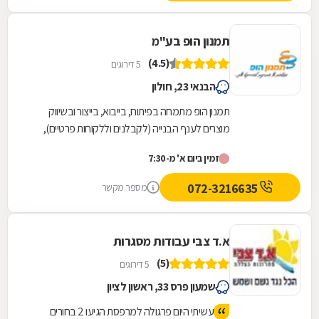
תמנון הופ בע"מ
(4.5)
5 דירוגים
הבנאי 23, חולון
תמנון הופ מתמחה בפיתוח, בייבוא, בייצור ובשיווק
מוצרים לענף הבנייה (לקבלנים וללקוחות פרטיים),
כולל פרגולות והצללות באיכות הגבוהה ביותר. סל...
זמין ביום א' מ-7:30
072-3216635
מספר מקשר
א.ד צבי עבודות מסגרות
(5)
5 דירוגים
שמעון פרס 33, ראשון לציון
עשיתי היום פרגולה למרפסת הגיעו 2 בחורים