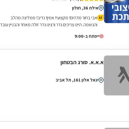
אילת 36, חולון
אבי בחור מדהים! מקצועי! אמין! נדיב! ממליצה מהלב
והנשמה. היינו צריכים גדר ורצינו גדר זולה מאחר והבניין עובד
פינוי בינוי, אבי הסביר שהוא לא ממליץ על הגדר שרצינו, אבל
ייפתח ב-9:00
אנחנו התעקשנו כי רצינו זול. ביום ההתקנה אבי שם לנו גדר
יותר יקרה כי זה היה בניגוד למה שהמליץ ולקח מחיר נמוך
לפי הגדר הוזלה. בעניין התשלום גם היינו בהלם, הוא התקין
את הגדר ללא מקדמה על סמך מילה וגבה את הכסף
א.א.א. סורג הבטחון
מהקבלן, בנוסף הגיע בזמן ותיתק את העבודה. עד היום
אנחנו בקשר של חג שמח וכדומה מאחר שבאמת אדם נדיר
שעושה הכל מהלב והנשמה, לכל שאלה אשמח לעזור,
יגאל אלון 161, תל אביב
אפרת ברוכים