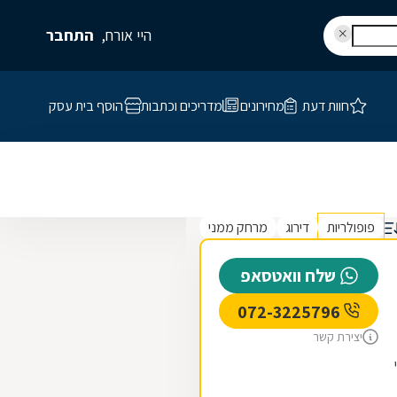
היי אורח,
התחבר
חוות דעת
מחירונים
מדריכים וכתבות
הוסף בית עסק
פופולריות
דירוג
מרחק ממני
שלח וואטסאפ
072-3225796
יצירת קשר