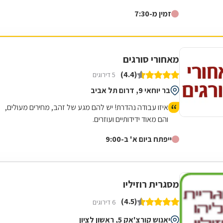
בעצמו. הכינו לי במקום תוך חצי שעה מוצר שביקשתי וזאת
זמין מ-7:30
ממש בזול. טיב המוצר מעולה. כמו כן ביקרתי בחנות שלהם
עם מבחר ענק של רהיטי גן ועוד המון דברים חיוניים. החנות
נמצצת ברחוב הרכב 46.
מאחורי סורגים
(4.4)
5 דירוגים
בר יוחאי 9, דרום תל אביב
איזו עבודה נהדרת! יש להם מגע של זהב, מחירים מעולים,
והם מאוד ידידותיים ועוזרים.
ייפתח ביום א' ב-9:00
מסגרית רוזיליו
(4.5)
6 דירוגים
יאנוש קורצ'אק 5, ראשון לציון