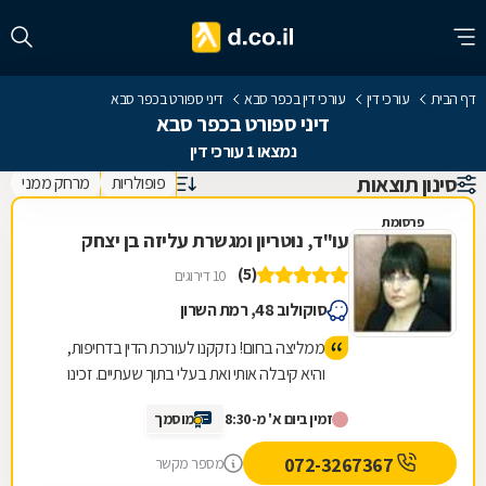
דף הבית
עורכי דין
עורכי דין בכפר סבא
דיני ספורט בכפר סבא
דיני ספורט בכפר סבא
נמצאו 1 עורכי דין
סינון תוצאות
פופולריות
מרחק ממני
פרסומת
עו"ד, נוטריון ומגשרת עליזה בן יצחק
(5)
10 דירוגים
סוקולוב 48, רמת השרון
ממליצה בחום! נזקקנו לעורכת הדין בדחיפות,
והיא קיבלה אותי ואת בעלי בתוך שעתיים. זכינו
ליחס אישי, מאור פנים, סבלנות ומקצועיות יוצאת
זמין ביום א' מ-8:30
מוסמך
דופן. השירות היה מהיר, יעיל ואכפתי, והרגשנו
שאנחנו בידיים טובות. תודה רבה על כל העזרה
072-3267367
מספר מקשר