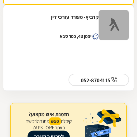
קרביץ- משרד עורכי דין
ויצמן 43, כפר סבא
052-8704115
הזמנת איש מקצוע?
קיבלת
מתנה לרכישה
50
₪
באתר ZAPSTORE
לפרטי ההטבה