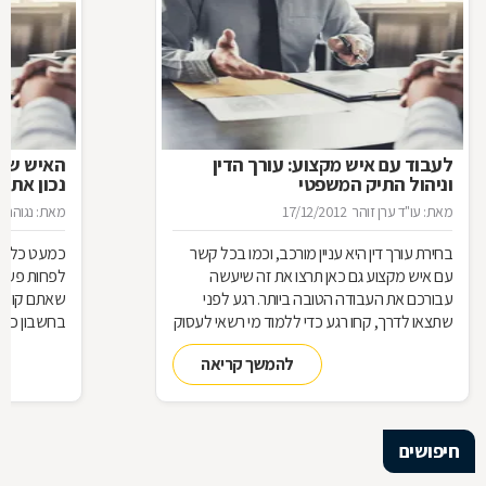
לעבוד עם איש מקצוע: עורך הדין
האיש שינ
וניהול התיק המשפטי
נכון את ע
מאת: עו"ד ערן זוהר
17/12/2012
מאת: נגוהה 
בחירת עורך דין היא עניין מורכב, וכמו בכל קשר
כמעט כל אחד
עם איש מקצוע גם כאן תרצו את זה שיעשה
לפחות פעם ב
עבורכם את העבודה הטובה ביותר. רגע לפני
שאתם קונים
שתצאו לדרך, קחו רגע כדי ללמוד מי רשאי לעסוק
בחשבון כדי
בעריכת דין ומה הידע הבסיסי הנדרש כדי לטפל
לאיזה עו"ד
להמשך קריאה
בתיק שלכם
עליך לבדוק 
שחשוב בא
חיפושים