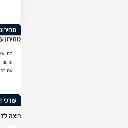
מחירוני
מחירון ע
התייעצ
ערעור 
עתירה 
עורכי די
רוצה לדע