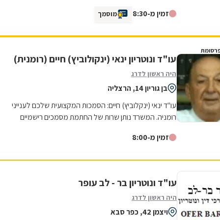
סבלנות ומקצועיות יוצאת דופן. השירות היה מהיר, יעיל
זמין מ-8:30
מוסמך
ואכפתי, והרגשנו שאנחנו בידיים טובות. תודה רבה על כל
העזרה
רסומת
עו"ד ונוטריון ינאי (ינקולוביץ) חיים (רומנית)
היה ראשון לדרג
בן גוריון 14, הרצליה
עו"ד ינאי (ינקלוביץ) חיים: הסמכות המקצועית שלכם לענייני
רומניה. המשרד נותן שרות של החתמת מסמכים רישמיים
בחותמת אפוסטיל של משרד החוץ...
זמין מ-8:00
עו"ד ונוטריון בר - לב עופר
היה ראשון לדרג
ויצמן 42, כפר סבא