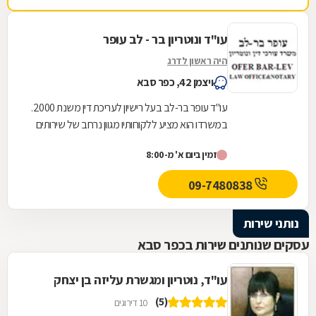
עו"ד ונוטריון בר - לב עופר
היה ראשון לדרג
ויצמן 42, כפר סבא
עו"ד עופר בר-לב בעל רישיון לעריכת דין משנת 2000.
במשרדו הוא מציע ללקוחותיו מגוון נרחב של שירותים
משפטיים בתחומים הבאים: דיני משפחה: גירושין,...
זמין ביום א' מ-8:00
09-7480838
נותני שירות
עסקים שנותנים שירות בכפר סבא
עו"ד, נוטריון ומגשרת עליזה בן יצחק
(5)
10 דירוגים