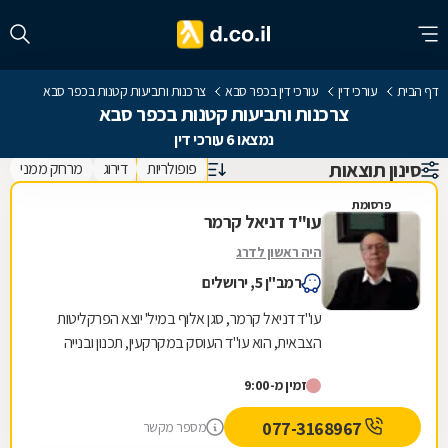
דף הבית
עורכי דין
עורכי דין בכפר סבא
צרכנות ותביעות קטנות בכפר סבא
צרכנות ותביעות קטנות בכפר סבא
נמצאו 6 עורכי דין
סינון תוצאות
פופולריות
דירוג
מרחק ממני
פרסומת
עו"ד דניאל קרמר
היה ראשון לדרג
רמב"ן 5, ירושלים
עו"ד דניאל קרמר, סגן אלוף במיל' יוצא הפרקליטות
הצבאית, הוא עו"ד העוסק במקרקעין, תכנון ובנייה
ומתמחה בענייני נדל"ן ותכנון ובניה ביהודה...
זמין מ-9:00
077-3168967
מספר מקשר