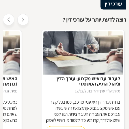
עורכי דין
רוצה לדעת יותר על עורכי דין ?
לעבוד עם איש מקצוע: עורך הדין
האיש שינ
וניהול התיק המשפטי
נכון את ע
מאת: עו"ד ערן זוהר
17/12/2012
מאת: נגוהה 
בחירת עורך דין היא עניין מורכב, וכמו בכל קשר
כמעט כל אחד
עם איש מקצוע גם כאן תרצו את זה שיעשה
לפחות פעם ב
עבורכם את העבודה הטובה ביותר. רגע לפני
שאתם קונים
שתצאו לדרך, קחו רגע כדי ללמוד מי רשאי לעסוק
בחשבון כדי
בעריכת דין ומה הידע הבסיסי הנדרש כדי לטפל
לאיזה עו"ד