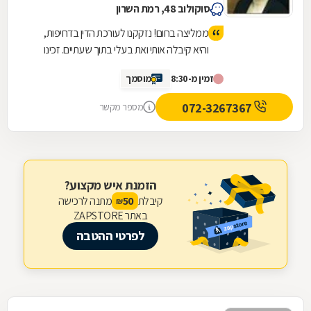
סוקולוב 48, רמת השרון
ממליצה בחום! נזקקנו לעורכת הדין בדחיפות,
והיא קיבלה אותי ואת בעלי בתוך שעתיים. זכינו
ליחס אישי, מאור פנים, סבלנות ומקצועיות יוצאת
זמין מ-8:30
מוסמך
דופן. השירות היה מהיר, יעיל ואכפתי, והרגשנו
שאנחנו בידיים טובות. תודה רבה על כל העזרה
072-3267367
מספר מקשר
הזמנת איש מקצוע?
קיבלת
מתנה לרכישה
50
₪
באתר ZAPSTORE
לפרטי ההטבה