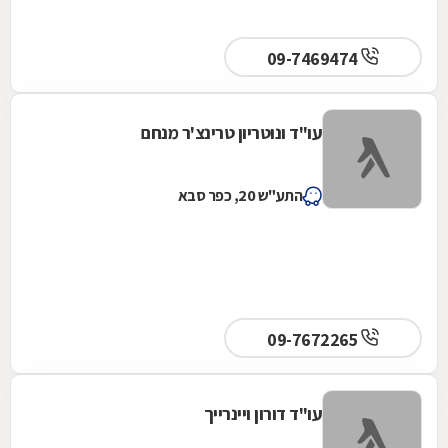
09-7469474
עו"ד ונוטריון טרינצ'ר מנחם
התע"ש 20, כפר סבא
09-7672265
עו"ד דורון ויינרייך