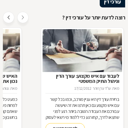
עורכי דין
רוצה לדעת יותר על עורכי דין ?
לעבוד עם איש מקצוע: עורך הדין
האיש שינ
וניהול התיק המשפטי
נכון את ע
מאת: עו"ד ערן זוהר
17/12/2012
מאת: נגוהה 
בחירת עורך דין היא עניין מורכב, וכמו בכל קשר
כמעט כל אחד
עם איש מקצוע גם כאן תרצו את זה שיעשה
לפחות פעם ב
עבורכם את העבודה הטובה ביותר. רגע לפני
שאתם קונים
שתצאו לדרך, קחו רגע כדי ללמוד מי רשאי לעסוק
בחשבון כדי
בעריכת דין ומה הידע הבסיסי הנדרש כדי לטפל
לאיזה עו"ד