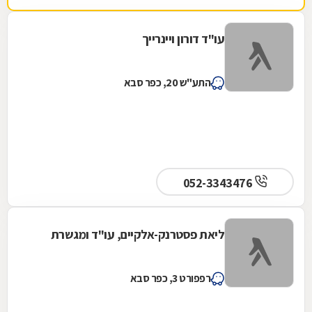
עו"ד דורון ויינרייך
התע"ש 20, כפר סבא
052-3343476
ליאת פסטרנק-אלקיים, עו"ד ומגשרת
רפפורט 3, כפר סבא