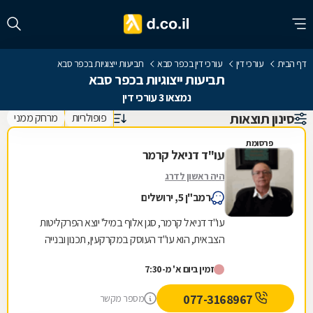
דף הבית
עורכי דין
עורכי דין בכפר סבא
תביעות ייצוגיות בכפר סבא
תביעות ייצוגיות בכפר סבא
נמצאו 3 עורכי דין
סינון תוצאות
פופולריות
מרחק ממני
פרסומת
עו"ד דניאל קרמר
היה ראשון לדרג
רמב"ן 5, ירושלים
עו"ד דניאל קרמר, סגן אלוף במיל' יוצא הפרקליטות
הצבאית, הוא עו"ד העוסק במקרקעין, תכנון ובנייה
ומתמחה בענייני נדל"ן ותכנון ובניה ביהודה...
זמין ביום א' מ-7:30
077-3168967
מספר מקשר