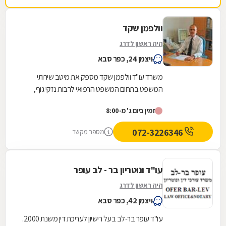
וולפמן שקד
היה ראשון לדרג
ויצמן 24, כפר סבא
משרד עו"ד וולפמן שקד מספק את מיטב שירותי
המשפט בתחום המשפט הרפואי לרבות נזקי גוף,
רשלנות רפואית ותאונות דרכים. בנוסף, אנו עוסקים
זמין ביום ג' מ-8:00
בדיני עבודה...
072-3226346
מספר מקשר
עו"ד ונוטריון בר - לב עופר
היה ראשון לדרג
ויצמן 42, כפר סבא
עו"ד עופר בר-לב בעל רישיון לעריכת דין משנת 2000.