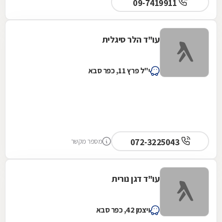
09-7419911
עו"ד הלר סיגלית
י"ל פרץ 11, כפר סבא
072-3225043
מספר מקשר
עו"ד דגן נורית
ויצמן 42, כפר סבא