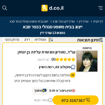
דף הבית
עורכי דין
עורכי דין בכפר סבא
ייצוג בבית משפט מנהלי בכפר סבא
ייצוג בבית משפט מנהלי בכפר סבא
נמצאו 13 עורכי דין
סינון תוצאות
פופולריות
דירוג
מרחק ממני
פרסומת
עו"ד, נוטריון ומגשרת עליזה בן יצחק
(5)
10 דירוגים
סוקולוב 48, רמת השרון
ממליצה בחום! נזקקנו לעורכת הדין בדחיפות,
והיא קיבלה אותי ואת בעלי בתוך שעתיים. זכינו
ליחס אישי, מאור פנים, סבלנות ומקצועיות יוצאת
זמין ביום ג' מ-8:30
מוסמך
דופן. השירות היה מהיר, יעיל ואכפתי, והרגשנו
שאנחנו בידיים טובות. תודה רבה על כל העזרה
072-3267367
מספר מקשר