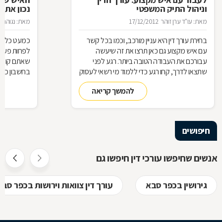
וניהול התיק המשפטי
נכון את ע
מאת: עו"ד ערן זוהר
17/12/2012
מאת: נגוהה 
בחירת עורך דין היא עניין מורכב, וכמו בכל קשר
כמעט כל אחד
עם איש מקצוע גם כאן תרצו את זה שיעשה
לפחות פעם ב
עבורכם את העבודה הטובה ביותר. רגע לפני
שאתם קונים
שתצאו לדרך, קחו רגע כדי ללמוד מי רשאי לעסוק
בחשבון כדי
בעריכת דין ומה הידע הבסיסי הנדרש כדי לטפל
לאיזה עו"ד
להמשך קריאה
בתיק שלכם
עליך לבדוק 
שחשוב בא
חיפושים
אנשים שחיפשו עורכי דין חיפשו גם
גירושין בכפר סבא
עורך דין צוואות וירושות בכפר סבא