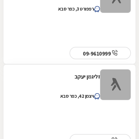
רפפורט 3, כפר סבא
09-9610999
זליגמן יעקב
ויצמן 42, כפר סבא