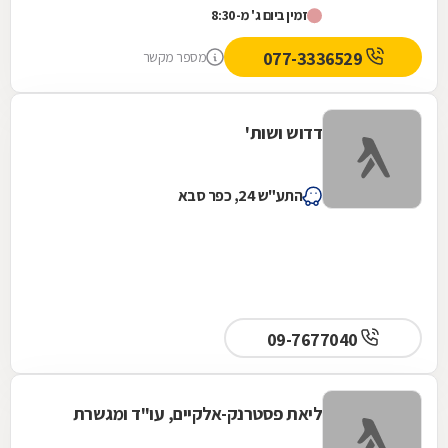
זמין ביום ג' מ-8:30
077-3336529
מספר מקשר
דדוש ושות'
התע"ש 24, כפר סבא
09-7677040
ליאת פסטרנק-אלקיים, עו"ד ומגשרת