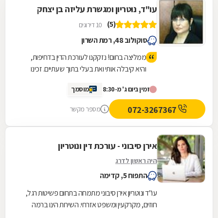
עו"ד, נוטריון ומגשרת עליזה בן יצחק
(5)
10 דירוגים
סוקולוב 48, רמת השרון
ממליצה בחום! נזקקנו לעורכת הדין בדחיפות,
והיא קיבלה אותי ואת בעלי בתוך שעתיים. זכינו
ליחס אישי, מאור פנים, סבלנות ומקצועיות יוצאת
זמין ביום ג' מ-8:30
מוסמך
דופן. השירות היה מהיר, יעיל ואכפתי, והרגשנו
שאנחנו בידיים טובות. תודה רבה על כל העזרה
072-3267367
מספר מקשר
אירן סיבוני - עורכת דין ונוטריון
היה ראשון לדרג
התפוח 5, קדימה
עו"ד ונוטריון אירן סיבוני מתמחה בתחום פשיטות רגל,
חוזים, מקרקעין ומשפט אזרחי. השירות הינו ברמה
המקצועית הגבוהה ביותר ומתאפיין ביחס אישי...