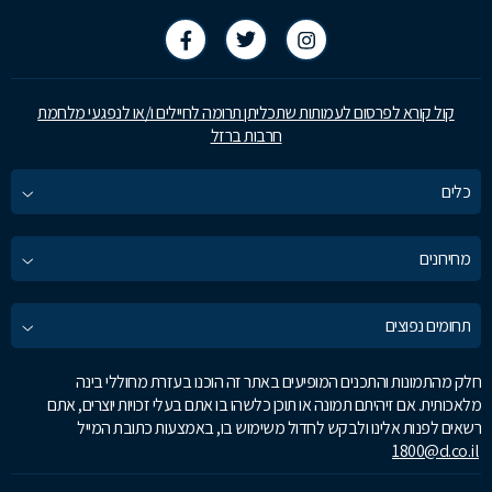
קול קורא לפרסום לעמותות שתכליתן תרומה לחיילים ו/או לנפגעי מלחמת
חרבות ברזל
כלים
מחירונים
תחומים נפוצים
חלק מהתמונות והתכנים המופיעים באתר זה הוכנו בעזרת מחוללי בינה
מלאכותית. אם זיהיתם תמונה או תוכן כלשהו בו אתם בעלי זכויות יוצרים, אתם
רשאים לפנות אלינו ולבקש לחדול משימוש בו, באמצעות כתובת המייל
1800@d.co.il