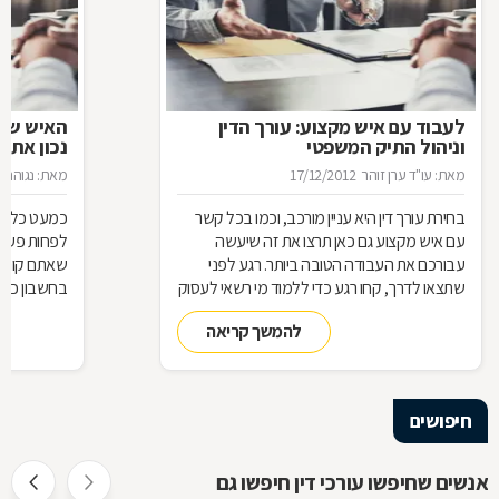
לעבוד עם איש מקצוע: עורך הדין
האיש שינ
וניהול התיק המשפטי
נכון את ע
מאת: עו"ד ערן זוהר
17/12/2012
מאת: נגוהה 
בחירת עורך דין היא עניין מורכב, וכמו בכל קשר
כמעט כל אחד
עם איש מקצוע גם כאן תרצו את זה שיעשה
לפחות פעם ב
עבורכם את העבודה הטובה ביותר. רגע לפני
שאתם קונים
שתצאו לדרך, קחו רגע כדי ללמוד מי רשאי לעסוק
בחשבון כדי
בעריכת דין ומה הידע הבסיסי הנדרש כדי לטפל
לאיזה עו"ד
להמשך קריאה
בתיק שלכם
עליך לבדוק 
שחשוב בא
חיפושים
אנשים שחיפשו עורכי דין חיפשו גם