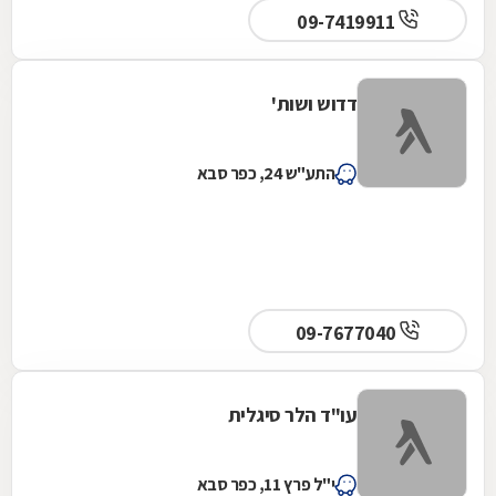
09-7419911
דדוש ושות'
התע"ש 24, כפר סבא
09-7677040
עו"ד הלר סיגלית
י"ל פרץ 11, כפר סבא