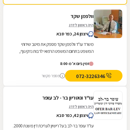
וולפמן שקד
היה ראשון לדרג
ויצמן 24, כפר סבא
משרד עו"ד וולפמן שקד מספק את מיטב שירותי
המשפט בתחום המשפט הרפואי לרבות נזקי גוף,
רשלנות רפואית ותאונות דרכים. בנוסף, אנו עוסקים
זמין ביום א' מ-8:00
בדיני עבודה...
072-3226346
מספר מקשר
עו"ד ונוטריון בר - לב עופר
היה ראשון לדרג
ויצמן 42, כפר סבא
עו"ד עופר בר-לב בעל רישיון לעריכת דין משנת 2000.