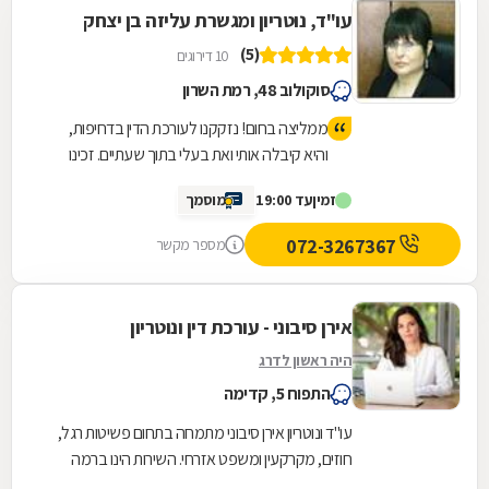
עו"ד, נוטריון ומגשרת עליזה בן יצחק
(5)
10 דירוגים
סוקולוב 48, רמת השרון
ממליצה בחום! נזקקנו לעורכת הדין בדחיפות,
והיא קיבלה אותי ואת בעלי בתוך שעתיים. זכינו
ליחס אישי, מאור פנים, סבלנות ומקצועיות יוצאת
זמין
עד 19:00
מוסמך
דופן. השירות היה מהיר, יעיל ואכפתי, והרגשנו
שאנחנו בידיים טובות. תודה רבה על כל העזרה
072-3267367
מספר מקשר
אירן סיבוני - עורכת דין ונוטריון
היה ראשון לדרג
התפוח 5, קדימה
עו"ד ונוטריון אירן סיבוני מתמחה בתחום פשיטות רגל,
חוזים, מקרקעין ומשפט אזרחי. השירות הינו ברמה
המקצועית הגבוהה ביותר ומתאפיין ביחס אישי...