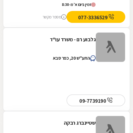
זמין ביום א' מ-8:30
077-3336529
מספר מקשר
גלבוע רם - משרד עו"ד
התע"ש 20, כפר סבא
09-7739190
שטיינברג רבקה