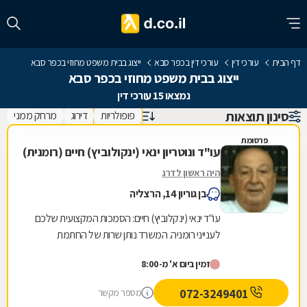
דף הבית
עורכי דין
עורכי דין בכפר סבא
ייצוג בבית משפט מחוזי בכפר סבא
ייצוג בבית משפט מחוזי בכפר סבא
נמצאו 15 עורכי דין
סינון תוצאות
פופולריות
דירוג
מרחק ממני
פרסומת
עו"ד ונוטריון ינאי (ינקולוביץ) חיים (רומנית)
היה ראשון לדרג
בן גוריון 14, הרצליה
עו"ד ינאי (ינקלוביץ) חיים: הסמכות המקצועית שלכם
לענייני רומניה. המשרד נותן שרות של החתמת
מסמכים רישמיים בחותמת אפוסטיל של משרד
זמין ביום א' מ-8:00
החוץ...
072-3249401
מספר מקשר