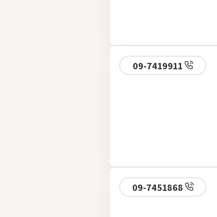
09-7419911
09-7451868