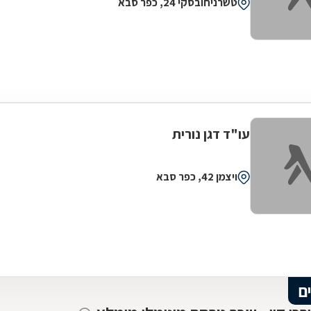
טשרניחובסקי 24, כפר סבא
עו"ד דגן נורית
ויצמן 42, כפר סבא
ם