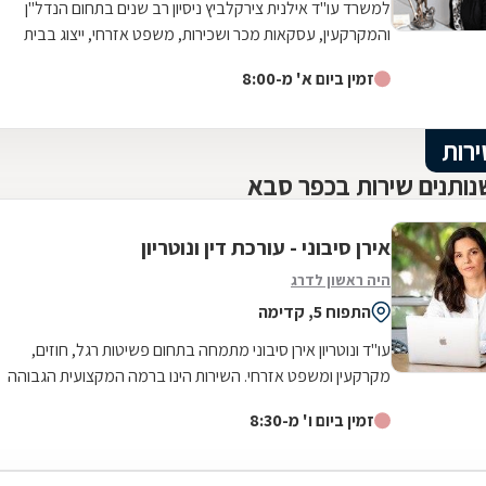
למשרד עו"ד אילנית צירקלביץ ניסיון רב שנים בתחום הנדל"ן
והמקרקעין, עסקאות מכר ושכירות, משפט אזרחי, ייצוג בבית
משפט בתביעות בתחומים מגוונים...
זמין ביום א' מ-8:00
ירות
נותנים שירות בכפר סבא
אירן סיבוני - עורכת דין ונוטריון
היה ראשון לדרג
התפוח 5, קדימה
עו"ד ונוטריון אירן סיבוני מתמחה בתחום פשיטות רגל, חוזים,
מקרקעין ומשפט אזרחי. השירות הינו ברמה המקצועית הגבוהה
ביותר ומתאפיין ביחס אישי...
זמין ביום ו' מ-8:30