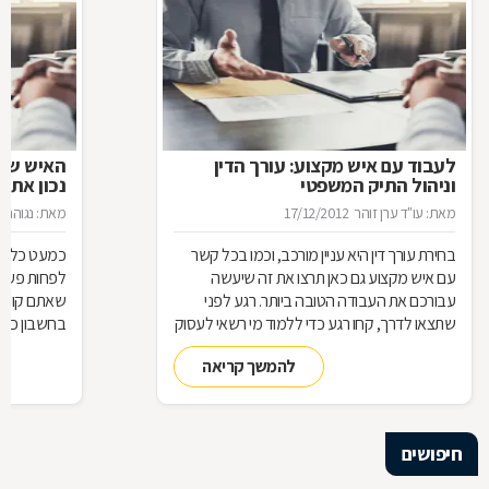
לעבוד עם איש מקצוע: עורך הדין
האיש שינ
וניהול התיק המשפטי
נכון את ע
מאת: עו"ד ערן זוהר
17/12/2012
מאת: נגוהה 
בחירת עורך דין היא עניין מורכב, וכמו בכל קשר
כמעט כל אחד
עם איש מקצוע גם כאן תרצו את זה שיעשה
לפחות פעם ב
עבורכם את העבודה הטובה ביותר. רגע לפני
שאתם קונים
שתצאו לדרך, קחו רגע כדי ללמוד מי רשאי לעסוק
בחשבון כדי
בעריכת דין ומה הידע הבסיסי הנדרש כדי לטפל
לאיזה עו"ד
להמשך קריאה
בתיק שלכם
עליך לבדוק 
שחשוב בא
חיפושים