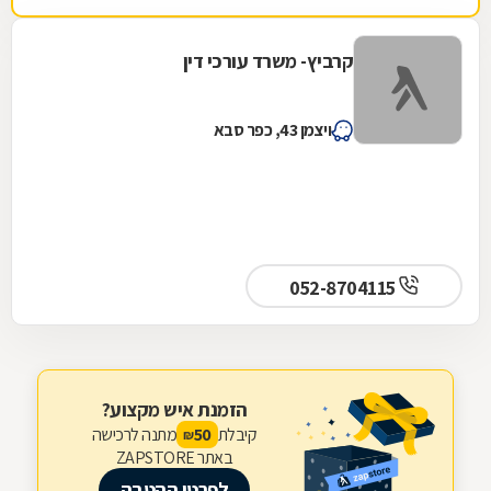
קרביץ- משרד עורכי דין
ויצמן 43, כפר סבא
052-8704115
הזמנת איש מקצוע?
קיבלת
מתנה לרכישה
50
₪
באתר ZAPSTORE
לפרטי ההטבה