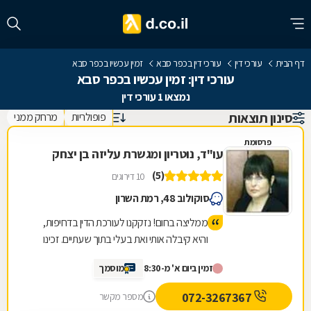
דף הבית
עורכי דין
עורכי דין בכפר סבא
זמין עכשיו בכפר סבא
עורכי דין: זמין עכשיו בכפר סבא
נמצאו 1 עורכי דין
סינון תוצאות
פופולריות
מרחק ממני
פרסומת
עו"ד, נוטריון ומגשרת עליזה בן יצחק
(5)
10 דירוגים
סוקולוב 48, רמת השרון
ממליצה בחום! נזקקנו לעורכת הדין בדחיפות,
והיא קיבלה אותי ואת בעלי בתוך שעתיים. זכינו
ליחס אישי, מאור פנים, סבלנות ומקצועיות יוצאת
זמין ביום א' מ-8:30
מוסמך
דופן. השירות היה מהיר, יעיל ואכפתי, והרגשנו
שאנחנו בידיים טובות. תודה רבה על כל העזרה
072-3267367
מספר מקשר