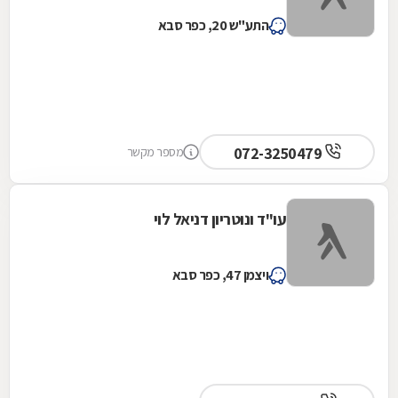
התע"ש 20, כפר סבא
072-3250479
מספר מקשר
עו"ד ונוטריון דניאל לוי
ויצמן 47, כפר סבא