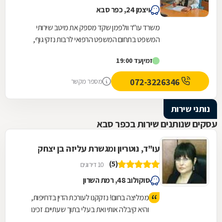
ויצמן 24, כפר סבא
משרד עו"ד וולפמן שקד מספק את מיטב שירותי
המשפט בתחום המשפט הרפואי לרבות נזקי גוף,
רשלנות רפואית ותאונות דרכים. בנוסף, אנו עוסקים
זמין
עד 19:00
בדיני עבודה...
072-3226346
מספר מקשר
נותני שירות
עסקים שנותנים שירות בכפר סבא
עו"ד, נוטריון ומגשרת עליזה בן יצחק
(5)
10 דירוגים
סוקולוב 48, רמת השרון
ממליצה בחום! נזקקנו לעורכת הדין בדחיפות,
והיא קיבלה אותי ואת בעלי בתוך שעתיים. זכינו
ליחס אישי, מאור פנים, סבלנות ומקצועיות יוצאת