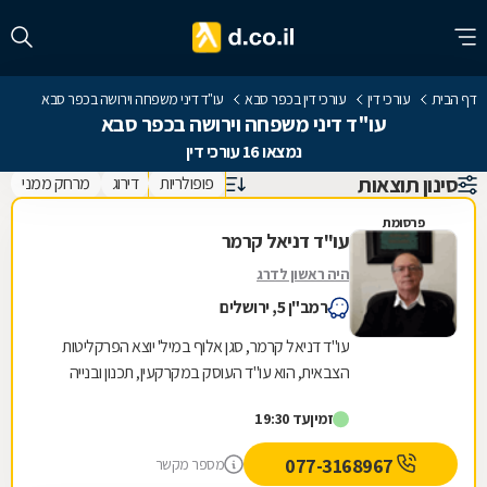
דף הבית
עורכי דין
עורכי דין בכפר סבא
עו"ד דיני משפחה וירושה בכפר סבא
עו"ד דיני משפחה וירושה בכפר סבא
נמצאו 16 עורכי דין
סינון תוצאות
פופולריות
דירוג
מרחק ממני
פרסומת
עו"ד דניאל קרמר
היה ראשון לדרג
רמב"ן 5, ירושלים
עו"ד דניאל קרמר, סגן אלוף במיל' יוצא הפרקליטות
הצבאית, הוא עו"ד העוסק במקרקעין, תכנון ובנייה
ומתמחה בענייני נדל"ן ותכנון ובניה ביהודה...
זמין
עד 19:30
077-3168967
מספר מקשר