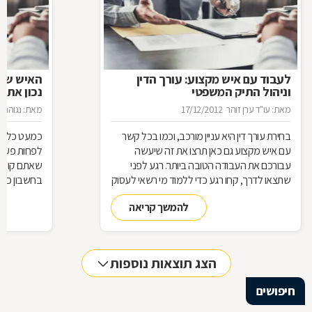
לעבוד עם איש מקצוע: עורך הדין
האיש שינ
וניהול התיק המשפטי
נכון את ע
מאת: עו"ד ערן זוהר
17/12/2012
מאת: נגוהה 
בחירת עורך דין היא עניין מורכב, וכמו בכל קשר
כמעט כל אחד
עם איש מקצוע גם כאן תרצו את זה שיעשה
לפחות פעם ב
עבורכם את העבודה הטובה ביותר. רגע לפני
שאתם קונים
שתצאו לדרך, קחו רגע כדי ללמוד מי רשאי לעסוק
בחשבון כדי
בעריכת דין ומה הידע הבסיסי הנדרש כדי לטפל
לאיזה עו"ד
להמשך קריאה
בתיק שלכם
עליך לבדוק 
שחשוב בא
הצג תוצאות נוספות
חיפושים