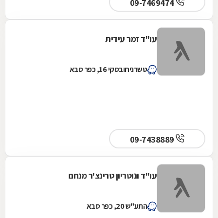
09-7469474
עו"ד זמר עידית
טשרניחובסקי 16, כפר סבא
09-7438889
עו"ד ונוטריון טרינצ'ר מנחם
התע"ש 20, כפר סבא