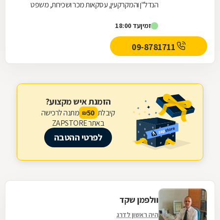
הנדל"ן והמקרקעין, עסקאות מכר ושכירות, משפט
אזרחי, ייצוג בבית משפט בתביעות בתחומים מגוונים...
זמין
עד 18:00
09-8781711
הזמנת איש מקצוע?
קיבלת
מתנה לרכישה
50
₪
באתר ZAPSTORE
לפרטי ההטבה
וולפמן שקד
היה ראשון לדרג