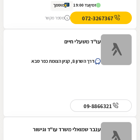
זמין
עד 19:00
מוסמך
דופן. השירות היה מהיר, יעיל ואכפתי, והרגשנו
שאנחנו בידיים טובות. תודה רבה על כל העזרה
072-3267367
מספר מקשר
עו"ד משעלי חיים
דרך השרון 8, קניון הצומת כפר סבא
09-8866321
ענבר שמואלי משרד עו"ד וגישור