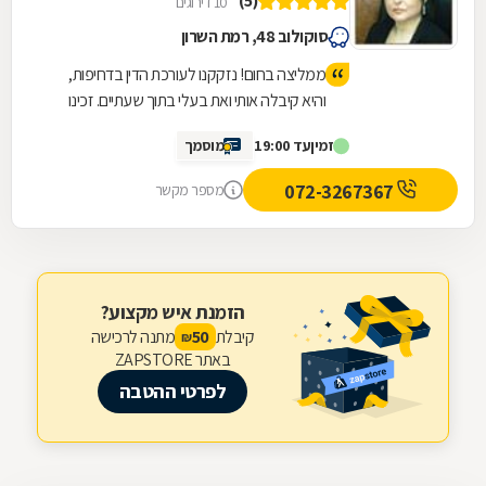
(5)
10 דירוגים
סוקולוב 48, רמת השרון
ממליצה בחום! נזקקנו לעורכת הדין בדחיפות,
והיא קיבלה אותי ואת בעלי בתוך שעתיים. זכינו
ליחס אישי, מאור פנים, סבלנות ומקצועיות יוצאת
זמין
עד 19:00
מוסמך
דופן. השירות היה מהיר, יעיל ואכפתי, והרגשנו
שאנחנו בידיים טובות. תודה רבה על כל העזרה
072-3267367
מספר מקשר
הזמנת איש מקצוע?
קיבלת
מתנה לרכישה
50
₪
באתר ZAPSTORE
לפרטי ההטבה