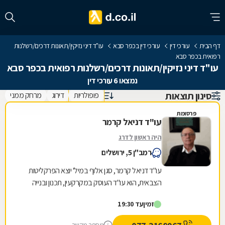
דף הבית
עורכי דין
עורכי דין בכפר סבא
עו"ד דיני נזיקין/תאונות דרכים/רשלנות
רפואית בכפר סבא
עו"ד דיני נזיקין/תאונות דרכים/רשלנות רפואית בכפר סבא
נמצאו 6 עורכי דין
סינון תוצאות
פופולריות
דירוג
מרחק ממני
פרסומת
עו"ד דניאל קרמר
היה ראשון לדרג
רמב"ן 5, ירושלים
עו"ד דניאל קרמר, סגן אלוף במיל' יוצא הפרקליטות
הצבאית, הוא עו"ד העוסק במקרקעין, תכנון ובנייה
ומתמחה בענייני נדל"ן ותכנון ובניה ביהודה...
זמין
עד 19:30