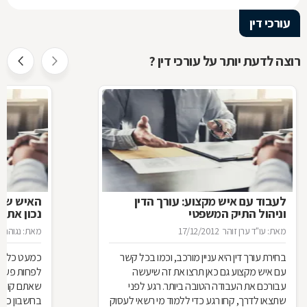
עורכי דין
רוצה לדעת יותר על עורכי דין ?
לעבוד עם איש מקצוע: עורך הדין
האיש שינ
וניהול התיק המשפטי
נכון את ע
מאת: עו"ד ערן זוהר
17/12/2012
מאת: נגוהה 
בחירת עורך דין היא עניין מורכב, וכמו בכל קשר
כמעט כל אחד
עם איש מקצוע גם כאן תרצו את זה שיעשה
לפחות פעם ב
עבורכם את העבודה הטובה ביותר. רגע לפני
שאתם קונים
שתצאו לדרך, קחו רגע כדי ללמוד מי רשאי לעסוק
בחשבון כדי