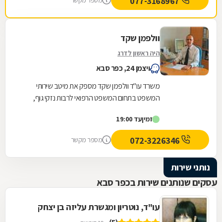
077-3168967
מספר מקשר
וולפמן שקד
היה ראשון לדרג
ויצמן 24, כפר סבא
משרד עו"ד וולפמן שקד מספק את מיטב שירותי
המשפט בתחום המשפט הרפואי לרבות נזקי גוף,
רשלנות רפואית ותאונות דרכים. בנוסף, אנו עוסקים
זמין
עד 19:00
בדיני עבודה...
072-3226346
מספר מקשר
נותני שירות
עסקים שנותנים שירות בכפר סבא
עו"ד, נוטריון ומגשרת עליזה בן יצחק