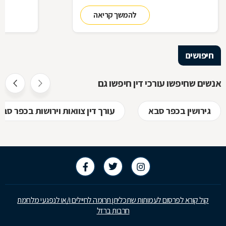
בעריכת דין ומה הידע הבסיסי הנדרש כדי לטפל
לאיזה עו"ד
להמשך קריאה
בתיק שלכם
עליך לבדוק 
שחשוב בא
חיפושים
אנשים שחיפשו עורכי דין חיפשו גם
גירושין בכפר סבא
עורך דין צוואות וירושות בכפר סבא
קול קורא לפרסום לעמותות שתכליתן תרומה לחיילים ו/או לנפגעי מלחמת
חרבות ברזל