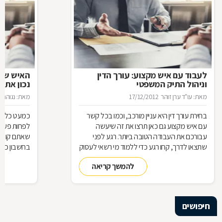
לעבוד עם איש מקצוע: עורך הדין
האיש שינ
וניהול התיק המשפטי
נכון את ע
מאת: עו"ד ערן זוהר
17/12/2012
מאת: נגוהה 
בחירת עורך דין היא עניין מורכב, וכמו בכל קשר
כמעט כל אחד
עם איש מקצוע גם כאן תרצו את זה שיעשה
לפחות פעם ב
עבורכם את העבודה הטובה ביותר. רגע לפני
שאתם קונים
שתצאו לדרך, קחו רגע כדי ללמוד מי רשאי לעסוק
בחשבון כדי
בעריכת דין ומה הידע הבסיסי הנדרש כדי לטפל
לאיזה עו"ד
להמשך קריאה
בתיק שלכם
עליך לבדוק 
שחשוב בא
חיפושים