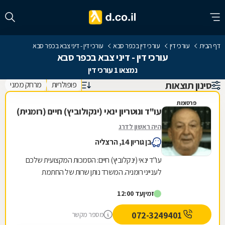
דף הבית
עורכי דין
עורכי דין בכפר סבא
עורכי דין - דיני צבא בכפר סבא
עורכי דין - דיני צבא בכפר סבא
נמצאו 1 עורכי דין
סינון תוצאות
פופולריות
מרחק ממני
פרסומת
עו"ד ונוטריון ינאי (ינקולוביץ) חיים (רומנית)
היה ראשון לדרג
בן גוריון 14, הרצליה
עו"ד ינאי (ינקלוביץ) חיים: הסמכות המקצועית שלכם
לענייני רומניה. המשרד נותן שרות של החתמת
מסמכים רישמיים בחותמת אפוסטיל של משרד
זמין
עד 12:00
החוץ...
072-3249401
מספר מקשר