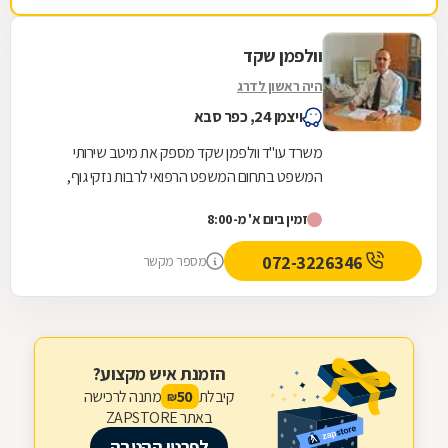
וולפמן שקד
היה ראשון לדרג
ויצמן 24, כפר סבא
משרד עו"ד וולפמן שקד מספק את מיטב שירותי
המשפט בתחום המשפט הרפואי לרבות נזקי גוף,
רשלנות רפואית ותאונות דרכים. בנוסף, אנו עוסקים
זמין ביום א' מ-8:00
בדיני עבודה...
072-3226346
מספר מקשר
הזמנת איש מקצוע?
קיבלת
מתנה לרכישה
50
₪
באתר ZAPSTORE
לפרטי ההטבה