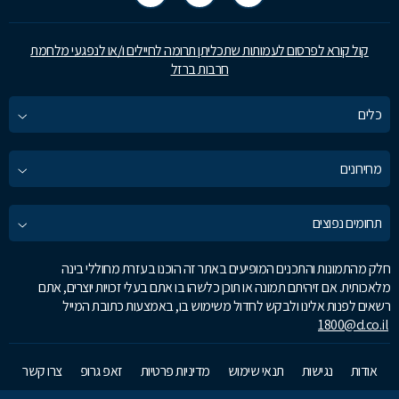
קול קורא לפרסום לעמותות שתכליתן תרומה לחיילים ו/או לנפגעי מלחמת
חרבות ברזל
כלים
מחירונים
תחומים נפוצים
חלק מהתמונות והתכנים המופיעים באתר זה הוכנו בעזרת מחוללי בינה
מלאכותית. אם זיהיתם תמונה או תוכן כלשהו בו אתם בעלי זכויות יוצרים, אתם
רשאים לפנות אלינו ולבקש לחדול משימוש בו, באמצעות כתובת המייל
1800@d.co.il
אודות
נגישות
תנאי שימוש
מדיניות פרטיות
זאפ גרופ
צרו קשר