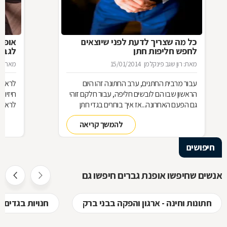
כל מה שצריך לדעת לפני שיוצאים
אופנת
לחפש חליפות חתן
לגבר
מאת: רון שגב פינקלמן
15/01/2014
מאת: ר
עבור מרבית החתנים, ערב החתונה זהו היום
לראות 
הראשון שבו הם לובשים חליפה, עבור חלקם זוהי
חיזיון
גם הפעם האחרונה...אז איך בוחרים בגדי חתן
לראות 
ומהם הדגשים לרכישת חליפה לחתן? כל הפרטים
והדורה
להמשך קריאה
לפניכם.
יהיה ב
הז'קט
חיפושים
והומור
לגבר, 
אנשים שחיפשו אופנת גברים חיפשו גם
חתונות וחינה - ארגון והפקה בבני ברק
חנויות בגדים 