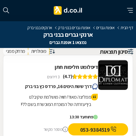
דף הבית
אופנת גברים
אופנת גברים בבני ברק
ארנקים בבני ברק
ארנקי גברים בבני ברק
נמצאו 1 אופנת גברים
סינון תוצאות
פופולריות
מרחק ממני
דיפלומט חליפות חתן
(4.7)
3 דירוגים
דרך ששת הימים 16, פרדס כץ בני ברק
ממליצה מאוד! חוויה מושלמת שקיבלנו
ביףעזרתה של המוכרת המוכשרת בשם ללי!
פשוט להגיע ולהינות מהשירות, האיכות
פתוח
עד 13:30
והמקצועיות! מחירים מעולים!
053-9384519
מספר מקשר