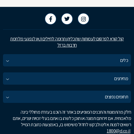
קול קורא לפרסום לעמותות שתכליתן תרומה לחיילים ו/או לנפגעי מלחמת
חרבות ברזל
כלים
מחירונים
תחומים נפוצים
חלק מהתמונות והתכנים המופיעים באתר זה הוכנו בעזרת מחוללי בינה
מלאכותית. אם זיהיתם תמונה או תוכן כלשהו בו אתם בעלי זכויות יוצרים, אתם
רשאים לפנות אלינו ולבקש לחדול משימוש בו, באמצעות כתובת המייל
1800@d.co.il