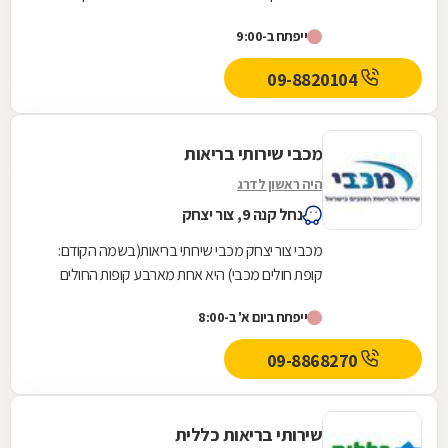
השלישית בגודלה בישראל והיא שוקדת על הגדלת
ייפתח ב-9:00
מעגל...
09-8820104
מכבי שירותי בריאות
היה ראשון לדרג
נחל קנה 9, צור יצחק
מכבי צור יצחק מכבי שירותי בריאות(בשמה הקודם:
קופת חולים מכבי) היא אחת מארבע קופות החולים
הפועלות בישראל. היא נוסדה בספטמבר 1940
ייפתח ביום א' ב-8:00
והחלה את...
09-8868270
שירותי בריאות כללית