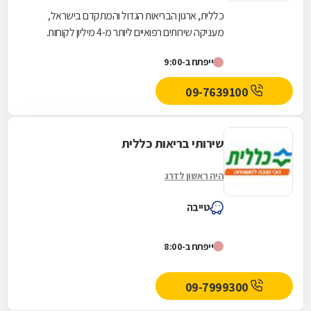
כללית, ארגון הבריאות הגדול והמתקדם בישראל,
מעניקה שירותים רפואיים ליותר מ-4 מיליון לקוחות.
כללית מעצבת את רפואת המשפחה בקהילה מעת
ייפתח ב-9:00
היווסדה -...
09-7639100
שירותי בריאות כללית
היה ראשון לדרג
טייבה
ייפתח ב-8:00
09-7999300