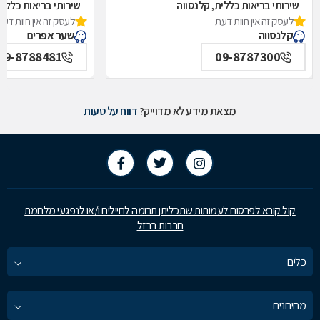
שירותי בריאות כללית, קלנסווה
שירותי בריאות כללי
לעסק זה אין חוות דעת
לעסק זה אין חוות דעת
קלנסווה
שער אפרים
09-8788481
09-8787300
מצאת מידע לא מדוייק?
דווח על טעות
קול קורא לפרסום לעמותות שתכליתן תרומה לחיילים ו/או לנפגעי מלחמת
חרבות ברזל
כלים
מחירונים