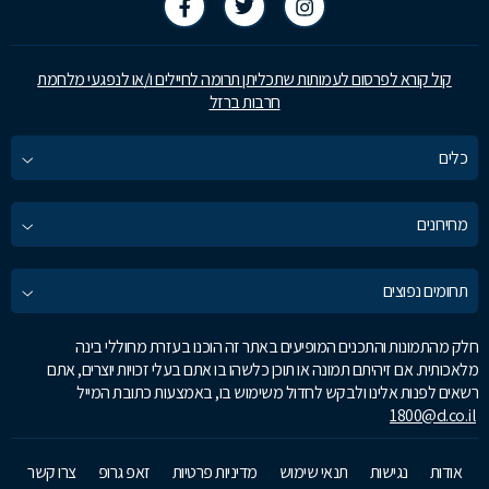
קול קורא לפרסום לעמותות שתכליתן תרומה לחיילים ו/או לנפגעי מלחמת
חרבות ברזל
כלים
מחירונים
תחומים נפוצים
חלק מהתמונות והתכנים המופיעים באתר זה הוכנו בעזרת מחוללי בינה
מלאכותית. אם זיהיתם תמונה או תוכן כלשהו בו אתם בעלי זכויות יוצרים, אתם
רשאים לפנות אלינו ולבקש לחדול משימוש בו, באמצעות כתובת המייל
1800@d.co.il
אודות
נגישות
תנאי שימוש
מדיניות פרטיות
זאפ גרופ
צרו קשר