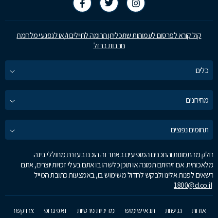
קול קורא לפרסום לעמותות שתכליתן תרומה לחיילים ו/או לנפגעי מלחמת
חרבות ברזל
כלים
מחירונים
תחומים נפוצים
חלק מהתמונות והתכנים המופיעים באתר זה הוכנו בעזרת מחוללי בינה
מלאכותית. אם זיהיתם תמונה או תוכן כלשהו בו אתם בעלי זכויות יוצרים, אתם
רשאים לפנות אלינו ולבקש לחדול משימוש בו, באמצעות כתובת המייל
1800@d.co.il
אודות
נגישות
תנאי שימוש
מדיניות פרטיות
זאפ גרופ
צרו קשר