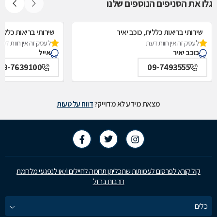
גלו את הסניפים הנוספים שלנו
שירותי בריאות כללית, כוכב יאיר
שירותי בריאות כללית
לעסק זה אין חוות דעת
לעסק זה אין חוות דעת
כוכב יאיר
אייל
09-7639100
09-7493555
מצאת מידע לא מדוייק?
דווח על טעות
קול קורא לפרסום לעמותות שתכליתן תרומה לחיילים ו/או לנפגעי מלחמת
חרבות ברזל
כלים