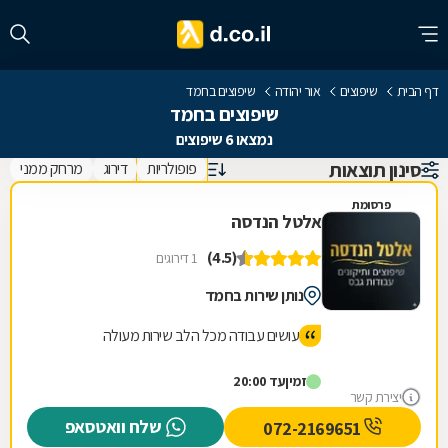
דף הבית
שיפוצים
אור יהודה
שיפוצים בחמד
שיפוצים בחמד
נמצאו 6 שיפוצים
סינון תוצאות
פופולריות
דירוג
מרחק ממני
פרסומת
אלטל הנדסה
(4.5)
1 דירוגים
נותן שירות בחמד
עושים עבודה מכל הלב שירות מעולה
זמין
עד 20:00
יצירת קשר
שלח וואטסאפ
072-2169651