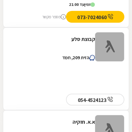
זמין
עד 21:00
מענה...
073-7024060
מספר מקשר
קבוצת סלע
הזית 209, חמד
054-4524123
א.א. חזקיה