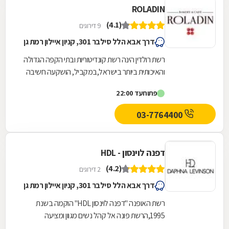
ROLADIN
(4.1)
9 דירוגים
דרך אבא הלל סילבר 301, קניון איילון רמת גן
רשת רולדין הינה רשת קונדיטוריות ובתי הקפה הגדולה
והאיכותית ביותר בישראל,במקביל, הושקעה חשיבה
יצירתית בתפריט של 16 בתי הקפה של רולדין, על
פתוח
עד 22:00
מנת...
03-7764400
דפנה לוינסון - HDL
(4.2)
2 דירוגים
דרך אבא הלל סילבר 301, קניון איילון רמת גן
רשת האופנה "דפנה לוינסון HDL" הוקמה בשנת
1995,הרשת פונה אל קהל נשים מגוון ומציעה
קולקציה המתחדשת לעיתים קרובות ושומרת על