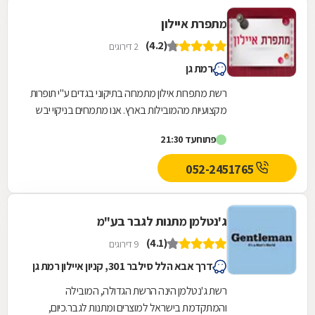
מתפרת איילון
(4.2)
2 דירוגים
רמת גן
רשת מתפרות אילון מתמחה בתיקוני בגדים ע"י תופרות
מקצועיות מהמובילות בארץ. אנו מתמחים בניקוי יבש
במפעלנו אשר מבצע ניקוי יבש אמיתי ומספקים את...
פתוח
עד 21:30
052-2451765
ג'נטלמן מתנות לגבר בע"מ
(4.1)
9 דירוגים
דרך אבא הלל סילבר 301, קניון איילון רמת גן
רשת ג'נטלמן הינה הרשת הגדולה, המובילה
והמתקדמת בישראל למוצרים ומתנות לגבר.כיום,