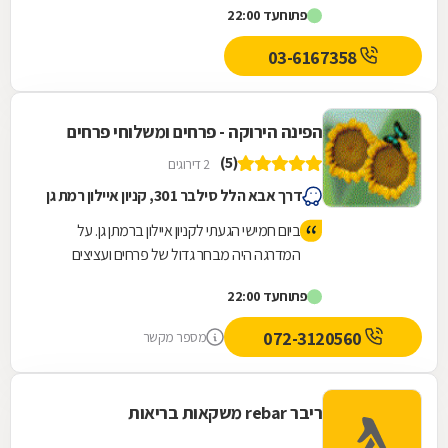
פתוח
עד 22:00
ייחודיות לקהל...
03-6167358
הפינה הירוקה - פרחים ומשלוחי פרחים
(5)
2 דירוגים
דרך אבא הלל סילבר 301, קניון איילון רמת גן
ביום חמישי הגעתי לקניון איילון ברמתן גן. על
המדרגה היה מבחר גדול של פרחים ועציצים
שהובילו את החנות הפינה הירוקה. ניגשתי למוכר
פתוח
עד 22:00
ושאלתי לטווח המחירים של הפרחים המוצעים.
בחרתי זר לטעמי, המוכר הוסיף לי סרט לצלופן.
072-3120560
מספר מקשר
היה יחס אדיב, והיה כיף לקנות בחנות יפה ומלאה
בסוגי פרחים שונים וטריים, עציצים ובלונים לכל
אירוע.
ריבר rebar משקאות בריאות