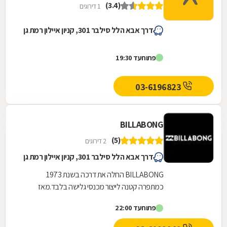
(3.4)
1 דירוגים
דרך אבא הלל סילבר 301, קניון איילון רמת גן
פתוח
עד 19:30
03-6196823
BILLABONG
(5)
2 דירוגים
דרך אבא הלל סילבר 301, קניון איילון רמת גן
BILLABONG החלה את דרכה בשנת 1973
כמתפרה קטנה לייצור מכנסי גלישה בלבד.מאז
התפתחה למעצמה של ציוד ואפנת גלישה צבעונית
פתוח
עד 22:00
לגברים ולנשים, כזו שמשקפת...