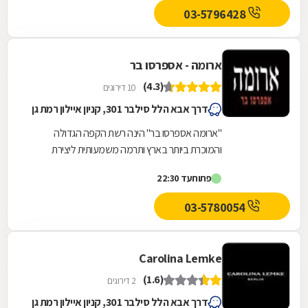
03-5796428
ארומה - אספרסו בר
(4.3)
10 דירוגים
דרך אבא הלל סילבר 301, קניון איילון רמת גן
"ארומה אספרסו בר" הינה רשת הקפה הגדולה
והמוכרת ביותר בארץ ותרמה משמעותית ליצירת
תרבות-קפה אמיתית בישראל.אנחנו משתמשים
פתוח
עד 22:30
בחומרי גלם איכותיים...
03-5780054
Carolina Lemke
(1.6)
2 דירוגים
דרך אבא הלל סילבר 301, קניון איילון רמת גן