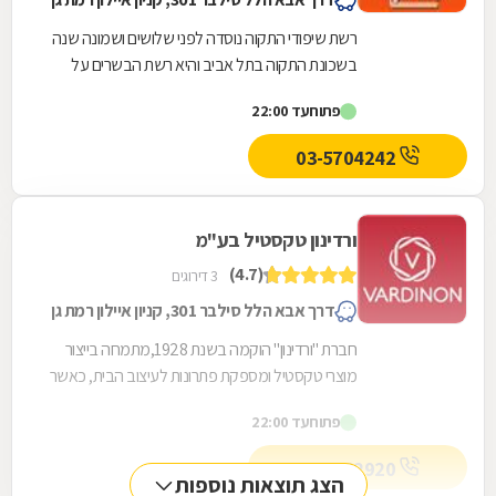
רשת שיפודי התקוה נוסדה לפני שלושים ושמונה שנה
בשכונת התקוה בתל אביב והיא רשת הבשרים על
האש המובילה והפופולארית בארץ. באווירה ישראלית,
פתוח
עד 22:00
חמה...
03-5704242
ורדינון טקסטיל בע"מ
(4.7)
3 דירוגים
דרך אבא הלל סילבר 301, קניון איילון רמת גן
חברת "ורדינון" הוקמה בשנת 1928,מתמחה בייצור
מוצרי טקסטיל ומספקת פתרונות לעיצוב הבית, כאשר
תחום ההתמחות העיקרי שלה הינו- מצעים ומגבות....
פתוח
עד 22:00
03-6162920
הצג תוצאות נוספות