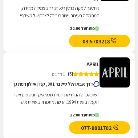
קרולינה למקה ברלין היא חברה בצמיחה מהירה,
המתמחה בעיצוב, ייצור ומכירה לצרכן של משקפי
שמש ומשקפי ראייה. בראש ובראשונה אנחנו חברת
פתוח
עד 22:00
אופנה, אנו...
03-5703218
APRIL
(5)
1 דירוגים
דרך אבא הלל סילבר 301, קניון איילון רמת גן
רשת אפריל הנה רשת חנויות קוסמטיקה ובשמים אשר
הוקמה בשנת 1994. הרשת מתמחה בשירות אישי
ובייעוץ מקצועי בכל אחד מ -42 סניפיה הפזורים
פתוח
עד 22:00
ברחבי הארץ....
077-9801702