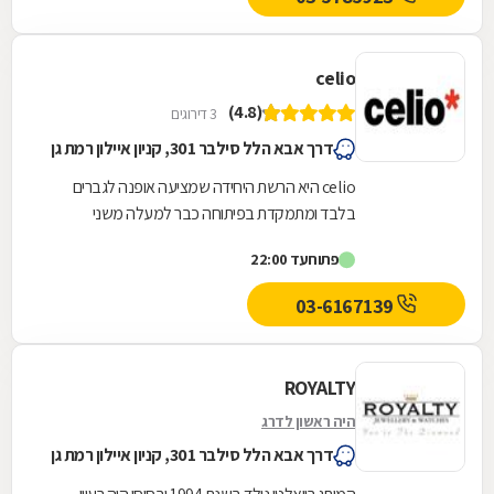
celio
(4.8)
3 דירוגים
דרך אבא הלל סילבר 301, קניון איילון רמת גן
celio היא הרשת היחידה שמציעה אופנה לגברים
בלבד ומתמקדת בפיתוחה כבר למעלה משני
עשורים.ב- celio מתעדכנים באופן שוטף בנושא
פתוח
עד 22:00
תרבות הצריכה הגברית,...
03-6167139
ROYALTY
היה ראשון לדרג
דרך אבא הלל סילבר 301, קניון איילון רמת גן