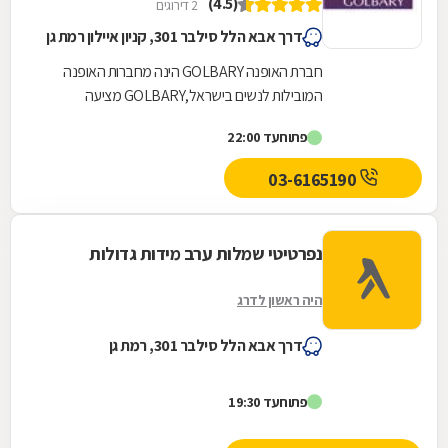
(4.5)
2 דירוגים
דרך אבא הלל סילבר 301, קניון איילון רמת גן
חברת האופנה GOLBARY הינה מחברות האופנה
המובילות לנשים בישראל,GOLBARY מציעה
ללקוחותיה מגוון רחב של פריטי אופנה עדכניים
פתוח
עד 22:00
וייחודיים המיוצרים...
03-6165190
נפרטיטי שמלות ערב מידות גדולות
היה ראשון לדרג
דרך אבא הלל סילבר 301, רמת גן
פתוח
עד 19:30