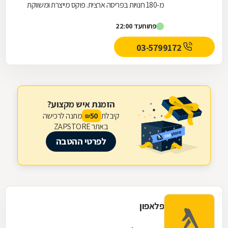
מ-180 חנויות בפריסה ארצית. פוקס מייצרת ומשווקת
אופנה תחת המותגים: FOX אופנת נשים, FOX MEN...
פתוח
עד 22:00
03-5799172
הזמנת איש מקצוע?
קיבלת
מתנה לרכישה
50
₪
באתר ZAPSTORE
לפרטי ההטבה
פלאפון