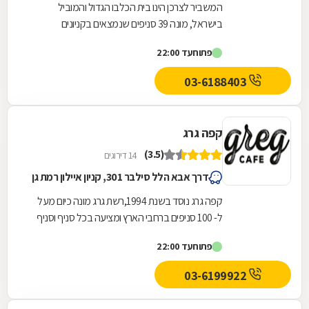
המשביר לצרכן הינו בית הכלבו הגדול והמוביל
בישראל, מונה 39 סניפים שנמצאים בקניונים
ובמיקומים מרכזיים בכל רחבי הארץ ומציע מגוון עשיר
פתוח
עד 22:00
של מותגים...
03-6188403
קפה גרג
(3.5)
14 דירוגים
דרך אבא הלל סילבר 301, קניון איילון רמת גן
קפה גרג נוסד בשנת 1994,רשת גרג מונה כיום מעל
ל- 100 סניפים ברחבי הארץ ומציעה בכל סניף וסניף
מעל ל-20 תערובות אספרסו ייחודית ובלעדיות לרשת...
פתוח
עד 22:00
03-6199922