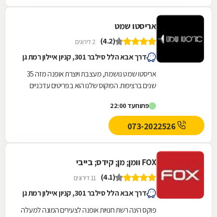
אריסטו שמט
(4.2)
2 דירוגים
דרך אבא הלל סילבר 301, קניון איילון רמת גן
אריסטו שמט נושמת, מעצבת ויוצרת אופנה מזה 35
שנים ברציפות. הפוקוס שלנו הוא בפריטים עדכניים
המשלבים נוחות, רעננות, בטחון והצלחה. הסגנון
פתוח
עד 22:00
שלנו...
073-2022526
FOX וומן; מן; קידס; בייבי
(4.1)
11 דירוגים
דרך אבא הלל סילבר 301, קניון איילון רמת גן
פוקס הינה רשת חנויות אופנה לצעירים המונה למעלה