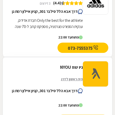
(4.4)
3 דירוגים
דרך אבא הלל סילבר 301, קניון איילון רמת גן
Only the best for the athlete חברת אדידס,
ענקית הספורט מגרמניה, מספקת קרוב ל-70 שנה
מוצרי ספורט לספורטאים מקצועיים ולחובבים
פתוח
עד 22:00
ובמקביל מובילה...
073-7555375
ניו שוז NYOU
היה ראשון לדרג
דרך אבא הלל סילבר 301, קניון איילון רמת גן
פתוח
עד 22:00