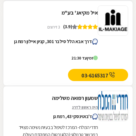
איל מקיאג' בע"מ
(3.9)
3 דירוגים
דרך אבא הלל סילבר 301, קניון איילון רמת גן
זמין
עד 21:30
03-6165317
שמעון רפואה משלימה
היה ראשון לדרג
ז'בוטינסקי 43, רמת גן
חדרי המלח- המרכז לטיפול בבעיות נשימה מצוייד
במכשור טכנולוגי (הלוגנרטור) המתקדם בעולם,