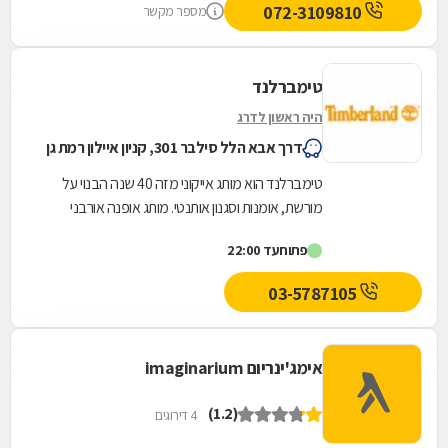
072-3109810
מספר מקשר
טימברלנד
היה ראשון לדרג
דרך אבא הלל סילבר 301, קניון איילון רמת גן
טימברלנד הוא מותג אייקוני מזה 40 שנה הבנוי על
מורשת, אומנות וסגנון אותנטי. מותג אופנה אורבני
מוביל ואהוב ברחבי העולם, המייצר ומשווק ביגוד...
פתוח
עד 22:00
03-5787105
אימג'ינריום imaginarium
(1.2)
4 דירוגים