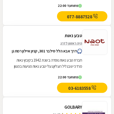
1987 ותוך 21 שנים הקימה סניפים ברחבי הארץ
פתוח
עד 22:00
והצליחה לבסס את מעמדה...
077-8887528
טבע נאות
היה ראשון לדרג
דרך אבא הלל סילבר 301, קניון איילון רמת גן
חברת טבע נאות נוסדה בשנת 1942 בקיבוץ נאות
מרדכי שבגליל העליון.נעלי טבע נאות מגיעות במגוון
רחב של דגמים וסגנונות ומתאימות לכל מקום ולכל...
פתוח
עד 22:00
03-6183558
GOLBARY