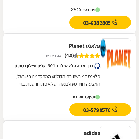
הרשת מונה43 סניפים, הפזורים בקניונים ומרכזי קניות
פתוח
עד 22:00
מובילים...
03-6182805
פלאנט Planet
(4.3)
44 דירוגים
דרך אבא הלל סילבר 301, קניון איילון רמת גן
פלאנט היא רשת בתי הקולנוע המתקדמת בישראל,
המציעה חוויה מעולם אחר של איכות וחדשנות. בתי
הקולנוע של הרשת מאופיינים בחווית צפייה יוצאת
זמין
עד 01:00
דופן,...
03-5798570
adidas