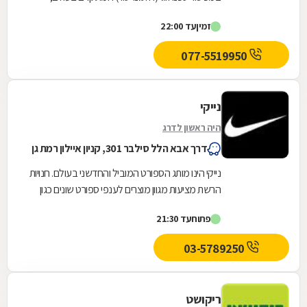
תחומי הטיפול בחדר המלח: אסתמה, מחלות ריאה,
זמין
עד 22:00
ברונכיטיס,...
077-5519950
נייקי
היה ראשון לדרג
דרך אבא הלל סילבר 301, קניון איילון רמת גן
נייקי הינו מותג הספורט המוביל והחדשני בעולם. חנויות
הרשת מציעות מגוון מוצרים לענפי ספורט שונים כגון
ריצה, אימון, כדורגל, כדורסל ואופנת...
פתוח
עד 21:30
03-5789250
ריקושט