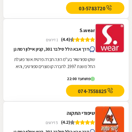
03-5783720
S.wear
(4.4)
1 דירוגים
דרך אבא הלל סילבר 301, קניון איילון רמת גן
שוקו ספורטוויר בע"מ הינה חברה פרטית אשר פועלת
החל משנת 1997. לחברה קו מוצרים ספורטיבי, והיא
מתמחה בפריטי BASIC בעלי איכות גבוהה. חברת
פתוח
עד 22:00
שוקו...
074-7558825
שיפודי התקוה
(4.2)
5 דירוגים
דרך אבא הלל סילבר 301, קניון איילון רמת גן