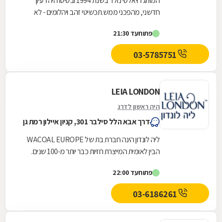
המותג רויאלטי נולד בשנת 1994 ובסיסו היה רעיון
חדשני, מהפכני ממש.תכשיטי זהב ויהלומים - לא
לעשירים בלבד.המותג רויאלטי שם לעצמו למטרה,
פתוח
עד 21:30
לאפשר...
03-5785751
LEIA LONDON
היה ראשון לדרג
דרך אבא הלל סילבר 301, קניון איילון רמת גן
ליה לונדון הינה חברת בת של WACOAL EUROPE
הבין לאומית המייצרת חזיות כבר יותר מ-100 שנים.
אנחנו בליה לונדון מבינות שלכל אישה מבנה גוף
פתוח
עד 22:00
שונה...
03-6186261