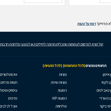
 מדוייק?
דווח על טעות
קול קורא לפרסום לעמותות שתכליתן תרומה לחיילים ו/או לנפגעי מלחמת חרבות
תחומים נפוצים
(לכל התחומים)
(לכל התגיות)
 אייפון
מוניות
אינסטלטורים
ן גלקסי
מוניות שירות
חנויות פרחים
ן טאבלטים
הסעות
עיסויים וטיפולי
ט משרדי
הסעות VIP
מדפים
סי ביקור
שליחויות
אוכל לכלבים