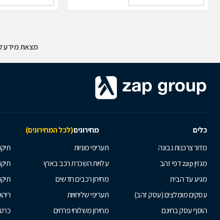
מצאת מידע לא
כלים
מחירונים
(לכל המחירונים)
מדור צרכנות נבונה
תעריפי מוניות
תיקון
מגזין zap דפי זהב
עלויות השכרת רכב בארץ
תיקו
מגיע עד הבית
מחירון רכבים חדשים
תיקו
עסקים מומלצים (עסק זהב)
תעריפי שליחויות
ריהו
הוסף עסק בחינם
מחירון משלוחי פרחים
כרטי