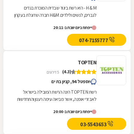
H & M - היא רשת ביגוד שבדית המוכרת בגדים
לגברים, לנשים ולילדים. H&M חברה שדוגלת בעקרון
"אופנה ואיכות במחירים המתאימים לכל דרגות...
ייפתח ביום שבת ב-20:11
074-7155777
TOPTEN
(4.3)
5 דירוגים
יוספטל 94, קניון בת ים
רשת TOPTEN הינה הרשת המובילה בישראל
לאבזרי אופנה, אשר מביאה עימה רענון והתחדשות
מתמדת בעולם האופנה והתכשיטים. הרשת פונה
ייפתח ביום שבת ב-20:00
לקהל רחב ומגוון של...
03-5543653