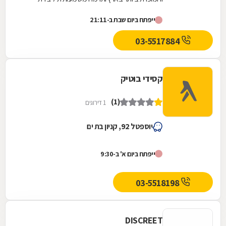
תרבות-קפה אמיתית בישראל.אנחנו משתמשים
ייפתח ביום שבת ב-21:11
בחומרי גלם איכותיים...
03-5517884
קסידי בוטיק
(1)
1 דירוגים
יוספטל 92, קניון בת ים
ייפתח ביום א' ב-9:30
03-5518198
DISCREET