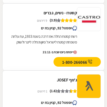
קסטרו - נשים, גברים
(3.9)
9 דירוגים
יוספטל 92, קניון בת ים
רשת קסטרו החלה את דרכה בשנת 1933, עת עלתה
משפחת קסטרו לישראל מיוון והחלה לייצר ולשווק
שמלות. לאחר מכן נפתחה חנות קטנה בתל אביב
ייפתח ביום שבת ב-21:11
שנקראה...
1-800-266066
ג'וזף JOSEF
(1.6)
1 דירוגים
יוספטל 92, קניון בת ים