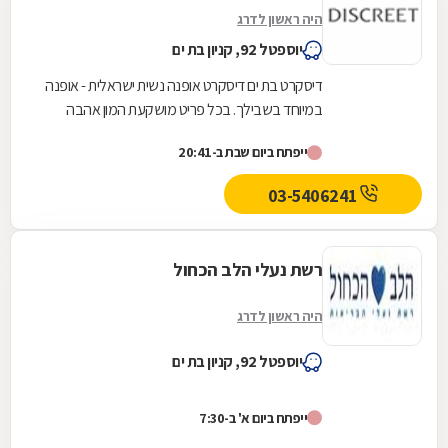
היה ראשון לדרג
יוספטל 92, קניון בת ים
דיסקרט בת ים דיסקרט אופנה נשית ישראלית - אופנה
במיוחד בשבילך. בכל פריט מושקעת המון אהבה
ומחשבה, תוך הקפדה בלתי מתפשרת על
ייפתח ביום שבת ב-20:41
הסטנדרטים הגבוהים...
03-5406241
רשת נעלי הלב הכחול
היה ראשון לדרג
יוספטל 92, קניון בת ים
ייפתח ביום א' ב-7:30