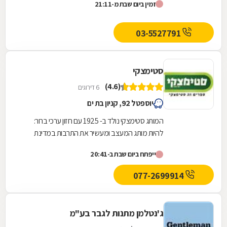
זמין ביום שבת מ-21:11
03-5527791
סטימצקי
(4.6)
6 דירוגים
יוספטל 92, קניון בת ים
המותג סטימצקי נולד ב- 1925 עם חזון ערכי ברור:
להיות מותג המעצב ומעשיר את התרבות במדינת
ישראל,סטימצקי הקדישה משאבים כדי לשפץ את
ייפתח ביום שבת ב-20:41
חנויות הרשת...
077-2699914
ג'נטלמן מתנות לגבר בע"מ