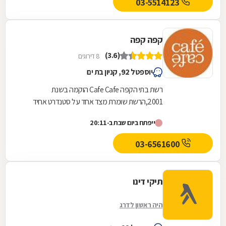
03-5514123
קפה קפה
(3.6)
8 דירוגים
יוספטל 92, קניון בת ים
רשת בתי הקפה Cafe Cafe הוקמה בשנת
2001,הרשת שומרת מצד אחד על סטנדרט אחיד
בכל סניפיה תוך דגש על טריות, איכות, חוויה ושירות
ייפתח ביום שבת ב-20:11
אישי ומצד שני, כל...
03-6561600
תיקי דינו
היה ראשון לדרג