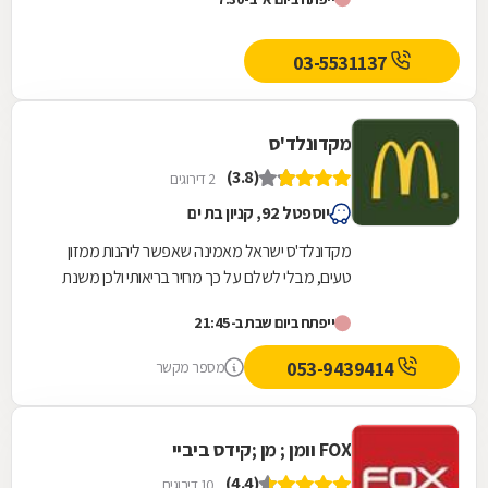
03-5531137
מקדונלד'ס
(3.8)
2 דירוגים
יוספטל 92, קניון בת ים
מקדונלד'ס ישראל מאמינה שאפשר ליהנות ממזון
טעים, מבלי לשלם על כך מחיר בריאותי ולכן משנת
2004 ועד היום מובילה מקדונלד'ס ישראל את
ייפתח ביום שבת ב-21:45
מהפכת הבריאות...
053-9439414
מספר מקשר
FOX וומן ; מן ;קידס ביביי
(4.4)
10 דירוגים