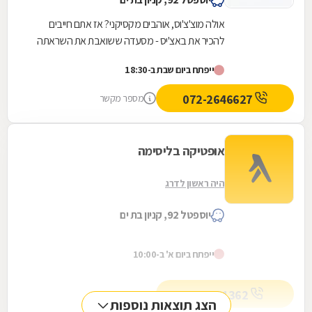
אולה מוצ'צ'וס, אוהבים מקסיקני? אז אתם חייבים
להכיר את באצ'יס - מסעדה ששואבת את השראתה
מדוכני הרחוב המקסיקניים. בואו להכיר את כל
ייפתח ביום שבת ב-18:30
המנות...
072-2646627
מספר מקשר
אופטיקה בליסימה
היה ראשון לדרג
יוספטל 92, קניון בת ים
ייפתח ביום א' ב-10:00
03-5521362
הצג תוצאות נוספות