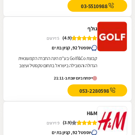
03-5510988
גולף
(4.9)
5 דירוגים
יוספטל 92, קניון בת ים
קבוצת Golf&Co בע"מ הינה החברה הקמעונאית
הגדולה והמובילה בישראל בתחום טקסטיל ועיצוב
בית, אופנה והלבשה.קבוצת Golf&Co מונה כיום 280
ייפתח ביום שבת ב-21:11
חנויות,...
053-2280598
H&M
(3.9)
9 דירוגים
יוספטל 92, קניון בת ים