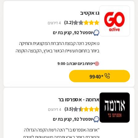
גו אקטיב
(3.2)
4 דירוגים
יוספטל 92, קניון בת ים
גו אקטיב הינה קבוצת החברות המקצועית והותיקה
ביותר בתחום תעשיית הכושר בארץ, הקבוצה הוקמה
בשנת 1992 ע"י יורם אילת, M.Sc בפיזיולוגיה של
ייפתח ביום שבת ב-9:00
המאמץ,...
*9940
ארומה - אספרסו בר
(3.5)
4 דירוגים
יוספטל 92, קניון בת ים
"ארומה אספרסו בר" הינה רשת הקפה הגדולה
והמוכרת ביותר בארץ ותרמה משמעותית ליצירת