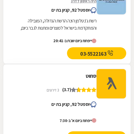
היה ראשון לדרג
יוספטל 92, קניון בת ים
רשת ג'נטלמן הינה הרשת הגדולה, המובילה
והמתקדמת בישראל למוצרים ומתנות לגבר.כיום,
הרשת מונה 41 סניפים, הפזורים בקניונים ומרכזי קניות
ייפתח ביום שבת ב-20:41
מובילים...
03-5522163
סחוט
(3.7)
3 דירוגים
יוספטל 92, קניון בת ים
ייפתח ביום א' ב-7:30