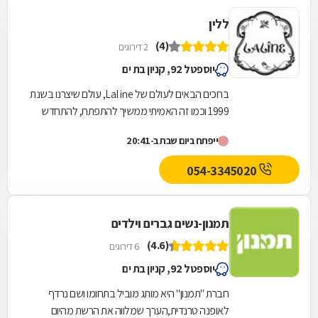
ללין
(4)
2 דירוגים
יוספטל 92, קניון בת ים
ברוכים הבאים לעולם של Laline, עולם שיצרנו בשנת
1999 וכמו זה האמיתי ממשיך להתפתח, להתחדש
ולצמוח מאז. מחנות קטנה ומקסימה במרכז תל
ייפתח ביום שבת ב-20:41
אביב, הפכנו...
054-3345020
תמנון-נשים גברים וילדים
(4.6)
6 דירוגים
יוספטל 92, קניון בת ים
חברת "תמנון" היא מותג מוביל בתחומו ושם נרדף
לאופנה טרנדית,הערך שמלווה את הרשת מהיום