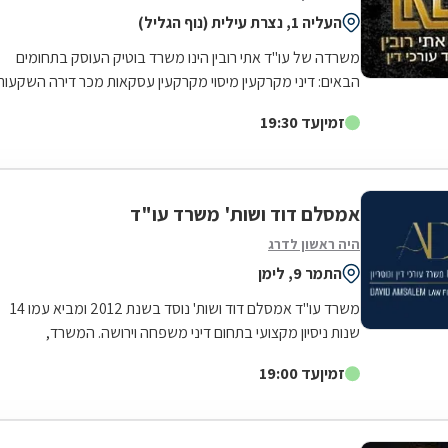
העליה 1, נצרת עילית (נוף הגליל)
משרדה של עו"ד אתי רובין הינו משרד בוטיק העוסק בתחומים
הבאים: דיני מקרקעין מיסוי מקרקעין עסקאות מכר דירה השקעות
נדל"ן ליקויי בנייה מגרשים...
זמין
עד 19:30
אמסלם דוד ושות' משרד עו"ד
היה ראשון לדרג
התמר 9, לימן
משרד עו"ד אמסלם דוד ושות' נוסד בשנת 2012 ומביא עמו 14
שנות ניסיון מקצועי בתחום דיני משפחה וירושה. המשרד,
הממוקם במושב לימן, מעניק שירותי...
זמין
עד 19:00