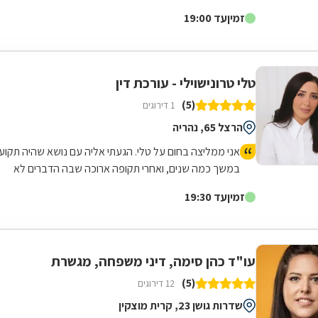
שהוקם בכרמיאל ב-1985 על ידי מיכאל זטלר,...
זמין
עד 19:00
טלי טרונישוילי - עורכת דין
(5)
1 דירוגים
הרצל 65, נהריה
אני ממליצה בחום על טלי. הגעתי אליה עם נושא שהיה תקוע
במשך כמה שנים, ואחרי תקופה ארוכה שבה הדברים לא
התקדמו, בזכות המקצועיות, ההתמדה והמסירות שלה
זמין
עד 19:30
הצלחנו סוף סוף להגיע לפתרון. לאורך כל הדרך טלי הייתה
זמינה בצורה יוצאת דופן, קשובה, סבלנית ונעימה. היא תמיד
הקדישה זמן להסביר, לענות על כל שאלה ולתת תחושת
ביטחון. מעבר למקצועיות שלה, הרגשתי שהיא באמת
עו"ד כהן סימה, דיני משפחה, מגשרת
אכפתית ורוצה לעזור, והיא עשתה מעל ומעבר כדי לקדם את
(5)
12 דירוגים
התהליך ולהביא לתוצאה הטובה ביותר. אני מאוד שמחה
שבחרתי להיעזר בה וממליצה עליה מכל הלב לכל מי
שדרות גושן 23, קרית מוצקין