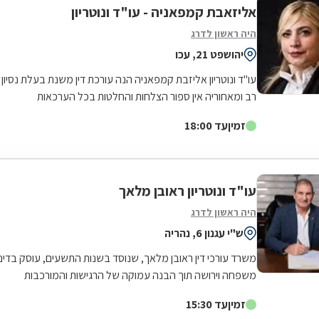
אליזאבת קמפאניה - עו"ד ונוטריון
היה ראשון לדרג
יהושפט 21, עכו
עו"ד ונוטריון אליזבת קמפאניה הנה עורכת דין משנת בעלת נסיון
רב ומאחוריה אין ספור הצלחות והחלטות בכל הערכאות
המשפטיות . משרדנו מעניק יעוץ...
זמין
עד 18:00
עו"ד ונוטריון ראובן מלאך
היה ראשון לדרג
ש"י עגנון 6, נהריה
משרד עורכי דין ראובן מלאך, שנוסד בשנות התשעים, עוסק בדיני
משפחה וירושה תוך הבנה עמוקה של הרגישות והמורכבות
הכרוכות בתחומים אלה. אנו מאמינים...
זמין
עד 15:30