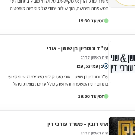
משרד עורכי הדין אלמקייס-אביטל ושות' מוביל בתחום דיני
המשפחה והירושה, תוך שילוב ייחודי של מומחיות משפטית
עמוקה ורגישות אנושית אמיתית. בראשות...
זמין
עד 19:30
עו"ד ונוטריון בן שושן - אורי
היה ראשון לדרג
בן עמי 53, עכו
עו"ד ונוטריון בן שושן – אורי מעניק ליווי משפטי רגיש ומקצועי
בתחום דיני המשפחה והירושה, כולל עריכת צוואות, ניהול
עיזבונות, יישוב סכסוכי...
זמין
עד 19:00
אתי רובין - משרד עורכי דין
היה ראשון לדרג