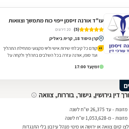
עו"ד אורנה זיסמן ייפוי כוח מתמשך וצוואות
(5)
20 דירוגים
קרן היסוד 18, קרית ביאליק
קודם כל קיבלתי שירות אישי וליווי מקצועי מתחילת התהליך
ועד סופו, אורנה עזרה בכל השלבים בתהליך ולקחה על
עצמה הכל ולא הייתי צריך לעשות שום דבר. העבודה הייתה
זמין
עד 17:00
מהירה ויסודית.! ממליץ מאוד!
ם
רך דין גירושין, גישור, בוררות, צוואה
 - עד 26,375 ש"ח לשנה
- מ-1,053,628 ש"ח לשנה
ו קיום צוואה או ירושה או מינוי מנהל עיזבון בלי התנגדות