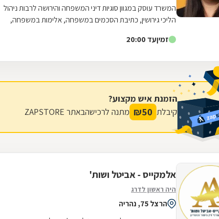
שמחפשת עורכת דין מקצועית, אמינה, אנושית ומסורה.
המשרד עוסק במגוון סוגיות דיני המשפחה והירושה לרבות ניהול
הליכי גירושין, כתיבת הסכמים במשפחה, אלימות במשפחה,
עריכת צוואות, אפוטרופוסות ועוד.
זמין
עד 20:00
הזמנת איש מקצוע?
₪
50
קיבלת
מתנה לרכישה
באתר ZAPSTORE
אלמקייס - אביטל ושות'
היה ראשון לדרג
הרצל 75, נהריה