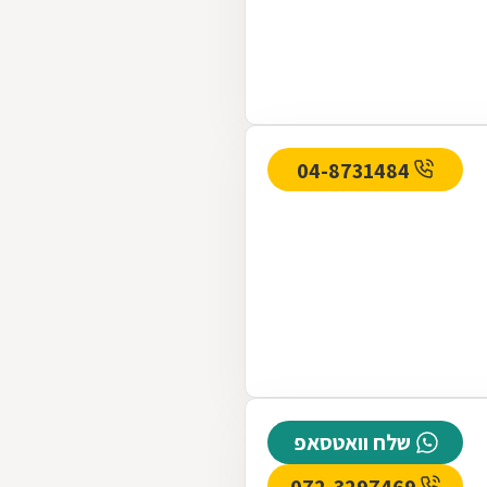
04-8731484
שלח וואטסאפ
072-3297469