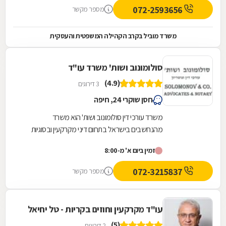
072-2593656
מספר מקשר
משרד מוביל בקרב הקהילה המשפטית והעסקית
סולומונוב ושות' משרד עו"ד
(4.9)
3 דירוגים
חסן שוקרי 24, חיפה
משרד עורכי דין סולומונוב ושות' הוא משרד
מהנחשבים בישראל בתחום דיני מקרקעין ובסוגיות
תכנון ובניה. המשרד מעניק שירותים סביב מתן
זמין ביום א' מ-8:00
אישורים והיתרי...
072-3215837
מספר מקשר
עו"ד מקרקעין וחוזים בקריות - טל יחיאל
(5)
2 דירוגים