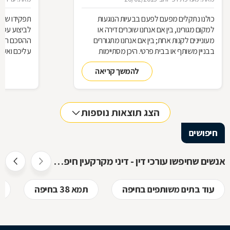
נשכח !!! ציפי זוגתי מצטרפת לתחושותיי ואנו
כולנו נתקלים מפעם לפעם בבעיות הנוגעות
תפקידו של 
מאחלים לך המשך עשייה פורחת, הצלחות רבות
למקום מגורינו, בין אם אנחנו שוכרים דירה או
ובעיקר בריאות.
מעוניינים לקנות אחת; בין אם אנחנו מתגוררים
ההסכם הוא ה
בבניין משותף או בבית פרטי. היכן מסתיימות
עליכם ואשר 
זכויותינו ביחס לשכנינו? מה אומר החוק בקשר
הנדרשות לב
להמשך קריאה
לחריגות בנייה? האם בניית ממ"ד מחייבת את כל
החוק, ואשר 
הדיירים וכו'. כדי לקבל מושג בנוגע למעמדנו
הקבלן, או ל
החוקי, מתוך דוגמאות אישיות של סוגיות בתחום
כתוצאה מעב
המקרקעין, ריכזנו שאלות שנשאלו בפורום
הצג תוצאות נוספות
מקרקעין, ואשר נענו ע"י עו"ד אילן קרייטר
חיפושים
אנשים שחיפשו עורכי דין - דיני מקרקעין חיפשו גם
עוד בתים משותפים בחיפה
תמא 38 בחיפה