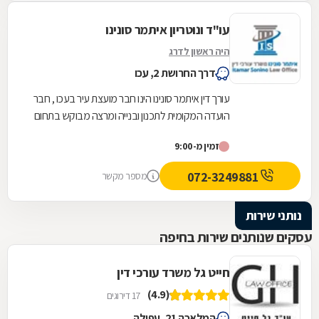
עו"ד ונוטריון איתמר סונינו
היה ראשון לדרג
דרך החרושת 2, עכו
עורך דין איתמר סונינו הינו חבר מועצת עיר בעכו , חבר
הועדה המקומית לתכנון ובנייה ומרצה מבוקש בתחום
דיני עבודה , ביטוח לאומי ומשפט...
זמין מ-9:00
072-3249881
מספר מקשר
נותני שירות
עסקים שנותנים שירות בחיפה
חייט גל משרד עורכי דין
(4.9)
17 דירוגים
המלאכה 21, עפולה