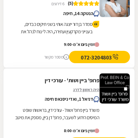
(5)
6 דירוגים
הנטקה 14, חיפה
סמדר בן דור ייצגה אותי בשני תיקים כבדים,
בענייני מקרקעין ועתירה, היה לי נוח לנהל את
התיק מולה, אוזן קשבת, מודעת לצרכי הלקוח,
זמין ביום א' מ-9:00
זמינה , ומגלה בקיאות גבוהה בתחום שלה. היא
יודעת להגן על זכויות הלקוח, ואיתה מרגישים
072-3204803
מספר מקשר
בבטחון, יודעת להעלות את הנקודות החשובות
והרגישות ואפילו הפרטים הקטנים והחשובים
שלפעמים אף אחד לא חושב עליהם, לכן איתה
פרופ' ביין ושות' - עורכי דין
אפשר להרגיש בטוח שהנצחון לא יאחר מלבוא-
היה ראשון לדרג
אניי ממליץ עליה בחום.
דניאל 1, ואדי ניסנאס חיפה
משרד ביין פרופ' ושות' - עורכי דין, בראשות שופט
המיסים הידוע לשעבר, פרופ' דן ביין, מספק את מיטב
השירותים המשפטיים בתחום דיני התכנון והבנייה...
זמין ביום א' מ-8:00