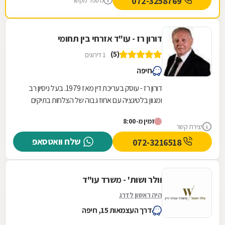
072-3258769
מספר מקשר
דורון רז - עו"ד אזרחי בין תחומי
(5)
1 דירוגים
חיפה
דורון רז - עוסק בעריכת דין מאז 1979. בעל ניסיון רב
ומגוון בלטיגציה עם אחוז גבוה של הצלחות בתיקים
שהיו חסרי סיכוי ובכלל בפתרון בעיות לא...
זמין מ-8:00
יצירת קשר
שלח וואטסאפ
072-3216518
וולר ושות' - משרד עו"ד
היה ראשון לדרג
דרך העצמאות 15, חיפה