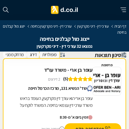
דף הבית
עורכי דין - דיני מקרקעין
עורכי דין - דיני מקרקעין בחיפה
ייצוג מול קבלנים
בחיפה
ייצוג מול קבלנים בחיפה
נמצאו 32 עורכי דין - דיני מקרקעין
סינון תוצאות
פופולריות
דירוג
מרחק ממני
פרסומת
עופר בן ארי - משרד עו"ד
(5)
2 דירוגים
שד' הנשיא 131, מרכז הכרמל חיפה
עופר בן ארי הוא עורך דין מקרקעין, העומד בראש
משרד עורכי דין עצמאי בחיפה. המשרד לוקח על
עצמו סיוע בשלל נושאים המרכיבים את התחום,
זמין ביום א' מ-8:30
ובכלל זה...