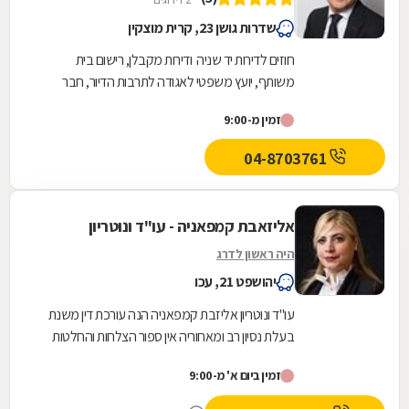
שדרות גושן 23, קרית מוצקין
חוזים לדירות יד שניה ודירות מקבלן, רישום בית
משותף, יועץ משפטי לאגודה לתרבות הדיור, חבר
ועדה לתכנון ובניית ערים, תמ"א 38, חריגות...
זמין מ-9:00
04-8703761
אליזאבת קמפאניה - עו"ד ונוטריון
היה ראשון לדרג
יהושפט 21, עכו
עו"ד ונוטריון אליזבת קמפאניה הנה עורכת דין משנת
בעלת נסיון רב ומאחוריה אין ספור הצלחות והחלטות
בכל הערכאות המשפטיות . משרדנו מעניק יעוץ...
זמין ביום א' מ-9:00