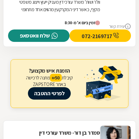
וולר ושות’ משרד עורכי דין מעניק ייעוץ וייצוג משפטי
מקיף, כאשר דיני המקרקעין מהווים אחד מתחומי
ההתמחות המרכזיים שלו. המשרד מלווה עסקאות...
זמין ביום א' מ-8:30
יצירת קשר
שלח וואטסאפ
072-2169717
הזמנת איש מקצוע?
קיבלת
מתנה לרכישה
50
₪
באתר ZAPSTORE
לפרטי ההטבה
סמדר בן דור- משרד עורכי דין