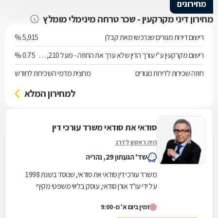
מחירונים
מחירון דיני מקרקעין - שכר טרחה מינימלי מומלץ
רישום דירות מגורים שנרכשו מאת קבלן
5,915 %
רישום מקרקעין ע"י עורך הדין שלא ערך את החוזה - מעל 538,210 ש"ח
0.75 %
חוזה שכירות לדירות מגורים
מחצית מדמי השכירות לחודש
למחירון המלא
סודאי את סודאי משרד עורכי דין
היה ראשון לדרג
שד' הגעתון 29, נהריה
משרד עורכי דין סודאי את סודאי, שנוסד בשנת 1998
על ידי עו"ד אורן סודאי, עוסק בליווי משפטי מקיף
בתחום דיני המקרקעין והנדל"ן. בהובלת עו"ד אורן...
זמין ביום א' מ-9:00