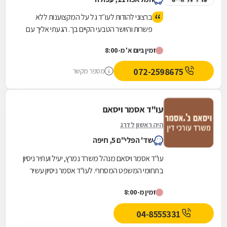
ברצוני להודות לעו״ד גל על המקצוענות ללא
פשרות והיושר הטבעי הקיים בך. הגעתי אליך עם
חששות ושאלות רבות והיית תמיד קשוב וסבלן כדי
זמין ביום א' מ-8:00
להסביר וללוות אותי יד ביד לאורך הדרך. הרגשת
הביטחון הזאת שווה הכל ואני כל כך שמחה
072-2598675
מספר מקשר
שבחרתי נכון. תודה רבה!!
עו"ד אסמר ויסאם
היה ראשון לדרג
שד' הפלי"ם 5, חיפה
עו"ד אסמר ויסאם מנהל משרד נמרץ, יעיל ועתיר ניסיון
בתחומי המשפט המסחרי. לעו"ד אסמר ניסיון עשיר
בכל הנוגע לדיני ארנונה עירונית, הדין הימי,...
זמין מ-8:00
04-8555331