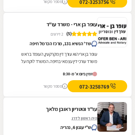
072-3253756
מספר מקשר
עופר בן ארי - משרד עו"ד
(5)
2 דירוגים
שד' הנשיא 131, מרכז הכרמל חיפה
עופר בן ארי הוא עורך דין מקרקעין, העומד בראש
משרד עורכי דין עצמאי בחיפה. המשרד לוקח על
עצמו סיוע בשלל נושאים המרכיבים את התחום,
זמין ביום א' מ-8:30
ובכלל זה...
072-3258769
מספר מקשר
עו"ד ונוטריון ראובן מלאך
היה ראשון לדרג
ש"י עגנון 6, נהריה