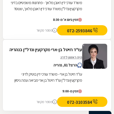
משרד עורכי דין ראובן מלאך - פתרונות משפטיים בדיני
מקרקעין ונדל"ן משרד עורכי דין ראובן מלאך, שנוסד
בשנות התשעים, מציע ליווי משפטי מקיף בתחום...
זמין ביום א' מ-8:30
072-2593846
מספר מקשר
עו"ד רויטל בן-ארי מקרקעין ונדל"ן בנהריה
היה ראשון לדרג
הרצל 81, נהריה
עו"ד רויטל בן ארי - משרד עורכי דין בוטיק לדיני
מקרקעין ונדל"ן עו"ד רויטל בן ארי מביאה עמה ניסיון
של עשרים שנה במערכת המשפט הישראלית, תוך...
זמין מ-9:00
072-3103584
מספר מקשר