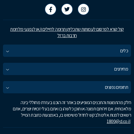
קול קורא לפרסום לעמותות שתכליתן תרומה לחיילים ו/או לנפגעי מלחמת
חרבות ברזל
כלים
מחירונים
תחומים נפוצים
חלק מהתמונות והתכנים המופיעים באתר זה הוכנו בעזרת מחוללי בינה
מלאכותית. אם זיהיתם תמונה או תוכן כלשהו בו אתם בעלי זכויות יוצרים, אתם
רשאים לפנות אלינו ולבקש לחדול משימוש בו, באמצעות כתובת המייל
1800@d.co.il