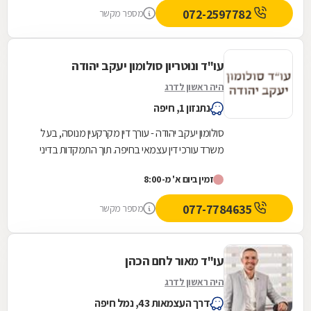
072-2597782
מספר מקשר
עו"ד ונוטריון סולומון יעקב יהודה
היה ראשון לדרג
נתנזון 1, חיפה
סולומון יעקב יהודה - עורך דין מקרקעין מנוסה, בעל
משרד עורכי דין עצמאי בחיפה. תוך התמקדות בדיני
מקרקעין, הוא מעניק סיוע משפטי מקיף במגוון...
זמין ביום א' מ-8:00
077-7784635
מספר מקשר
עו"ד מאור לחם הכהן
היה ראשון לדרג
דרך העצמאות 43, נמל חיפה