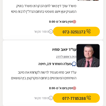
משרד עורך דין מאור לחם הכהן הינו משרד בוטיק
המעניק יעוץ וייצוג משפטי בתחום הנדל"ן לרבות מיסוי
מקרקעין, לצד תחומי משפט אזרחיים ותחומים כגון:...
זמין ביום א' מ-0:00
072-3251172
מספר מקשר
עו"ד יואב סתיו
היה ראשון לדרג
מעלה השחרור 19, חיפה
עו"ד יואב סתיו מעמיד לרשות לקוחותיו את מיטב
השירותים המשפטיים בתחום המקרקעין. בין הנושאים
המטופלים במשרד: עסקאות מכר, חוזי שכירות,
זמין ביום א' מ-8:00
מיזמי...
077-7785288
מספר מקשר