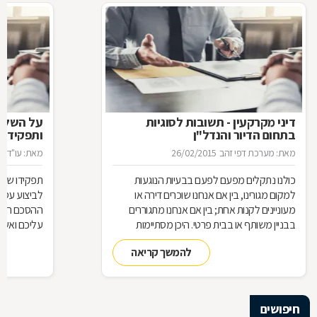
דיני מקרקעין - תשובות לסוגיות
בתחום הדיור והנדל"ן
ותפקידו ש
מאת: מערכת דפי זהב
26/02/2015
מאת: עו"ד א
כולנו נתקלים מפעם לפעם בבעיות הנוגעות
תפקידו של 
למקום מגורינו, בין אם אנחנו שוכרים דירה או
מעוניינים לקנות אחת; בין אם אנחנו מתגוררים
ההסכם הוא ה
בבניין משותף או בבית פרטי. היכן מסתיימות
עליכם ואשר 
זכויותינו ביחס לשכנינו? מה אומר החוק בקשר
הנדרשות לב
להמשך קריאה
לחריגות בנייה? האם בניית ממ"ד מחייבת את כל
החוק, ואשר 
הדיירים וכו'. כדי לקבל מושג בנוגע למעמדנו
הקבלן, או ל
החוקי, מתוך דוגמאות אישיות של סוגיות בתחום
כתוצאה מעב
המקרקעין, ריכזנו שאלות שנשאלו בפורום
חיפושים
מקרקעין, ואשר נענו ע"י עו"ד אילן קרייטר