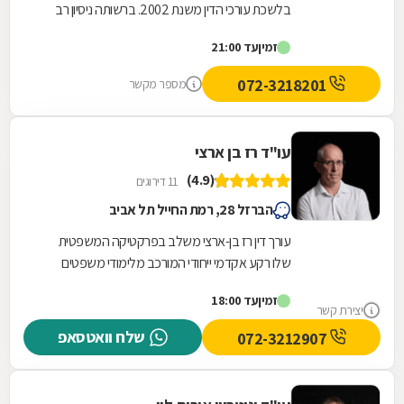
בלשכת עורכי הדין משנת 2002. ברשותה ניסיון רב
בליווי עסקאות מקרקעין ונדל"ן מגוונות, ותחומי...
זמין
עד 21:00
072-3218201
מספר מקשר
עו"ד רז בן ארצי
(4.9)
11 דירוגים
הברזל 28, רמת החייל תל אביב
עורך דין רז בן-ארצי משלב בפרקטיקה המשפטית
שלו רקע אקדמי ייחודי המורכב מלימודי משפטים
בקריה האקדמית אונו, תואר שני במשפטים
זמין
עד 18:00
(בהצטיינות) מהקריה...
יצירת קשר
שלח וואטסאפ
072-3212907