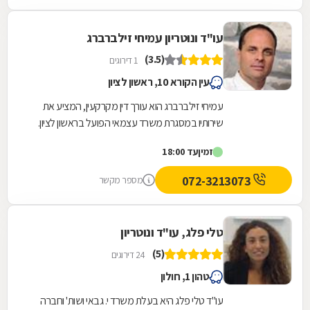
עו"ד ונוטריון עמיחי זילברברג
(3.5)
1 דירוגים
עין הקורא 10, ראשון לציון
עמיחי זילברברג הוא עורך דין מקרקעין, המציע את
שירותיו במסגרת משרד עצמאי הפועל בראשון לציון.
משרד זה, שהוקם ב-1964 על ידי סבו, ז''ל, עוסק
זמין
עד 18:00
בכל...
072-3213073
מספר מקשר
טלי פלג, עו"ד ונוטריון
(5)
24 דירוגים
טהון 1, חולון
עו"ד טלי פלג היא בעלת משרד י. גבאי ושות' וחברה