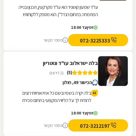
עו"ד שמעון קושניר הוא עו"ד מקרקעין, תכנון ובנייה
המתמחה בתחום הנדל"ן. הוא מספק ללקוחותיו
שירותים משפטיים מגוונים בתחום, לרבות: ענייני
זמין
עד 18:00
תמ"א...
072-3225333
מספר מקשר
בלה ישראלוב עו"ד ונוטריון
(5)
21 דירוגים
הכישור 49, חולון
בלה יקרה בשמי ובשם כל אחי ואחיותי רוצים
להודות לך על הליווי המקצועי בתחום מכירת
וקניית הדירה, תודה רבה על היחס החם
זמין
עד 18:00
והמקצועיות שלך .. ניפגש בתיקים העתידיים
בהחלט
072-3212197
מספר מקשר