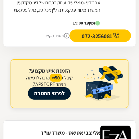
עורך דין שמואלי עידו עוסק בתחום של דיני מקרקעין.
המשרד מלווה עסקאות נדל"ן מכל סוג, כולל עסקאות
מורכבות דוגמת עיבוי-פינוי (תמ"א 38), פינוי...
זמין
עד 19:00
072-3256081
מספר מקשר
הזמנת איש מקצוע?
קיבלת
מתנה לרכישה
50
₪
באתר ZAPSTORE
לפרטי ההטבה
אלי צבי אטיאס - משרד עו"ד