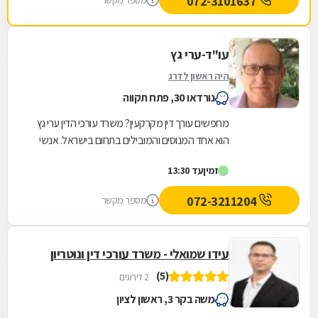
072-3101637
מספר מקשר
נתן לי שקט ורוגע נפשי לעבור ימים מורכבים
וסוערים. אילן תודה מקרב לב ומאחל לך בריאות
ולעוד שנים רבות של עיסוק בתחום כל כך חשוב
עו"ד-ערי גץ
ולכל כך הרבה אנשים .
היה ראשון לדרג
נורדאו 30, פתח תקווה
מחפשים עורך דין מקרקעין? משרד עורכי הדין ערי גץ
הוא אחד המנוסים והמובילים בתחום בישראל. אנשי
המשרד בקיאים עד רמת היסוד בתחום של דיני
זמין
עד 13:30
מקרקעין...
072-3211204
מספר מקשר
עידו שמואלי - משרד עורכי דין ונוטריון
(5)
2 דירוגים
משה בקר 3, ראשון לציון