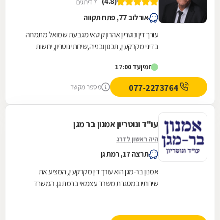
(4.8)
7 דירוגים
אורלוב 77, פתח תקווה
עורך דין ונוטריון אהרון קיטאי מגבעת שמואל מתמחה
בדיני מקרקעין, תכנון ובנייה,שירותי נוטריון, ירושות
ועזבונות,דיני עבודה ומשפט מסחרי ומציע...
זמין
עד 17:00
077-2273764
מספר מקשר
עו"ד ונוטריון אמנון בר מגן
היה ראשון לדרג
תרצה 17, רמת גן
אמנון בר-מגן הוא עורך דין מקרקעין, המציע את
שירותיו במסגרת משרד עצמאי ברמת גן. המשרד
פועל מאז שנת 1971 ומעניק שירותי יעיל, אמין
ומקצועי...