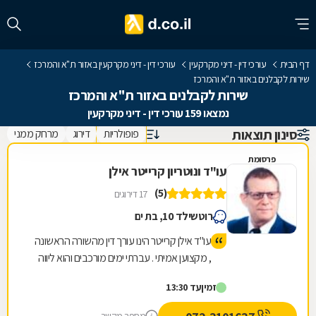
דף הבית
עורכי דין - דיני מקרקעין
עורכי דין - דיני מקרקעין באזור ת"א והמרכז
שירות לקבלנים באזור ת"א והמרכז
שירות לקבלנים באזור ת"א והמרכז
נמצאו 159 עורכי דין - דיני מקרקעין
סינון תוצאות
פופולריות
דירוג
מרחק ממני
פרסומת
עו"ד ונוטריון קרייטר אילן
(5)
17 דירוגים
רוטשילד 10, בת ים
עו"ד אילן קרייטר הינו עורך דין מהשורה הראשונה
, מקצוען אמיתי . עברתי ימים מורכבים והוא ליווה
אותי לאורך כל הדרך משפטית ואישית עד לטיפול
זמין
עד 13:30
מלא במקרה. היה זמין עבורי תמיד גם בשעות לא
שיגרתיות ואפילו בשבת . כל עצה שלו שווה זהב .