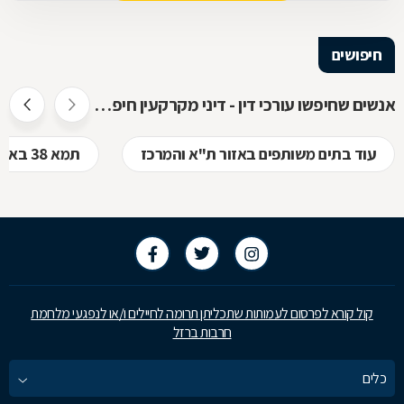
חיפושים
אנשים שחיפשו עורכי דין - דיני מקרקעין חיפשו גם
עוד בתים משותפים באזור ת"א והמרכז
תמא 38 באזור ת"א והמרכז
קול קורא לפרסום לעמותות שתכליתן תרומה לחיילים ו/או לנפגעי מלחמת
חרבות ברזל
כלים