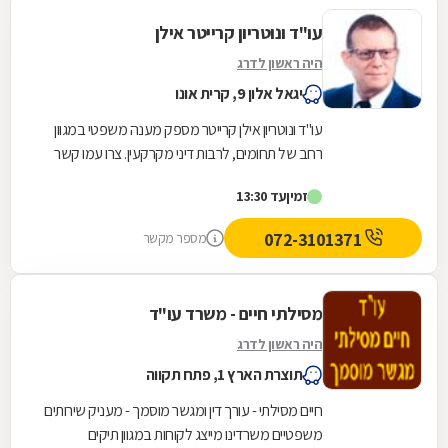
עו"ד ונוטריון קרייטר אילן
היה ראשון לדרג
יגאל אלון 9, קרית אונו
עו"ד ונוטריון אילן קרייטר מספק מענה משפטי במגוון
רחב של תחומים, לרבות דיני מקרקעין. צרו עמו קשר
לקבלת ייעוץ משפטי בכל אחד מהנושאים הבאים:...
זמין
עד 13:30
072-3101371
מספר מקשר
מסילתי חיים - משרד עו"ד
היה ראשון לדרג
תוצרת הארץ 1, פתח תקווה
חיים מסילתי - עורך דין ומגשר מוסמך - מעניק שירותים
משפטיים משרדינו מייצג לקוחות במגוון תיקים