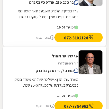
בר כוכבא 23, פרדס כץ בני ברק
עו"ד ונוטריון דן הלפרט הוא בעל תואר ראשון ושני
במשפטים ותואר ראשון במנהל עסקים. ברשותו
מומחיות וניסיון רב בתחומי הנדל"ן, בדגש על תחום...
זמין
עד 19:00
072-3102124
מספר מקשר
א.י שליסר ושות'
היה ראשון לדרג
מצדה 7, פרדס כץ בני ברק
משרד עורכי הדין א.י שליסר ושות' הוא משרד בוטיק
בבני ברק בעל ותק של למעלה מ-25 שנה,
המתמחה בדיני מקרקעין, תכנון ובנייה. המשרד,
זמין
עד 17:00
בהובלת עו"ד...
077-7784961
מספר מקשר