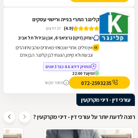
קלינגר התרי בנייה ורישוי עסקים
(4.9)
37 דירוגים
יצחק (זיקו) גרציאני 6, אבן גבירול תל אביב
אין מילים. אחרי שנכוויתי מאחרים שהבטיחו הרים
וגבעות ולא קיימו, הגעתי לבן קלינגר. הבן אדם
פשוט מומחה. ניגש ישר לעניין, הסביר לי הכל
מחזיק דירוג 4.6 כבר 3 שנים
בגובה העיניים ופשוט תקתק את העבודה מול
זמין
עד 22:00
הוועדה. זמינות של 24/7 ודאגה לכל פרט קטן.
072-2593235
מספר מקשר
מרגישים את הניסיון שלו בכל צעד. רק משרד
קלינגר!!!
עורכי דין - דיני מקרקעין
רוצה לדעת יותר על עורכי דין - דיני מקרקעין ?