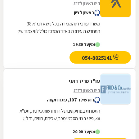
היה ראשון לדרג
ראשון לציון
משרד עורכי דין המומחה בכל נושא תמ"א 38
התחדשות עירונית באזור המרכז כולל ליווי צמוד של
הדיירים אל מול היזם והקבלן מהשלב הראשוני ועד
זמין
עד 19:30
לקבלת...
054-8025141
עו"ד פריד רועי
היה ראשון לדרג
רוטשילד 107, פתח תקווה
התמחות בפרויקטים של התחדשות עירונית, תמ"א
38, פינוי בינוי. הסכמי מכר, שכירות, חוזים, נדל"ן.
זמין
עד 20:00