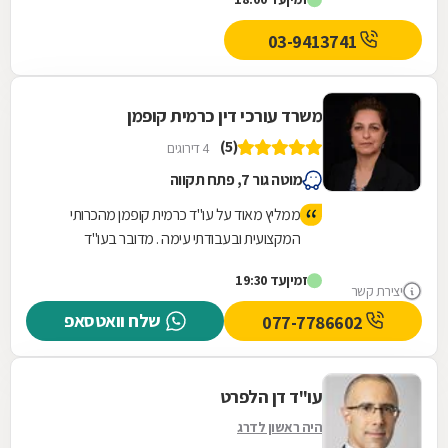
03-9413741
משרד עורכי דין כרמית קופמן
(5)
4 דירוגים
מוטה גור 7, פתח תקווה
ממליץ מאוד על עו"ד כרמית קופמן מהכרותי
המקצועית ובעבודתי עימה . מדובר בעו"ד
מקצועית עם ידיעה וראיה ברורה לנהל את ההליך
זמין
עד 19:30
באופן שמביא את הלקוח למצות את מלוא זכויותיו
יצירת קשר
בהליך . בעלת ידע מקיף בחוקים והחלטות של
שלח וואטסאפ
077-7786602
בתי המשפט העליון ומכאן שיש ערך נוסף להליך
שמנוהל על ידה שלא מצוי אצל שאר עורכי דין .
ממליץ בחום לפנות אליה לייצוג .
עו"ד דן הלפרט
היה ראשון לדרג