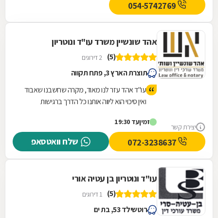
054-5742769
אהד שונשיין משרד עו"ד ונוטריון
(5)
2 דירוגים
תוצרת הארץ 3, פתח תקווה
עו"ד אהד עזר לנו מאוד, מקרה שחשבנו שאבוד
ואין סיכוי הוא ליווה אותנו כל הדרך ברגישות
ובהגינות עד שהסתיים ההליך המשפטי. פשוט
זמין
עד 19:30
אלוף!!
יצירת קשר
שלח וואטסאפ
072-3238637
עו"ד ונוטריון בן עטיה אורי
(5)
1 דירוגים
רוטשילד 53, בת ים