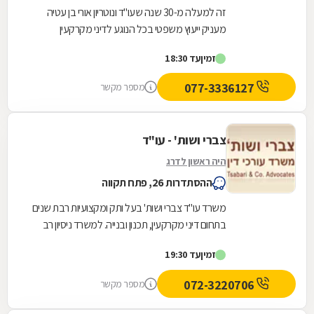
זה למעלה מ-30 שנה שעו"ד ונוטריון אורי בן עטיה
מעניק ייעוץ משפטי בכל הנוגע לדיני מקרקעין
ולעסקאות מקרקעין מורכבות. תחומי עיסוקו כוללים:
זמין
עד 18:30
תמ"א...
077-3336127
מספר מקשר
צברי ושות' - עו"ד
היה ראשון לדרג
ההסתדרות 26, פתח תקווה
משרד עו"ד צברי ושות' בעל ותק ומקצועיות רבת שנים
בתחום דיני מקרקעין, תכנון ובנייה. למשרד ניסיון רב
בכל הקשור ל: ארגון קבוצות רכישה, עסקאות...
זמין
עד 19:30
072-3220706
מספר מקשר