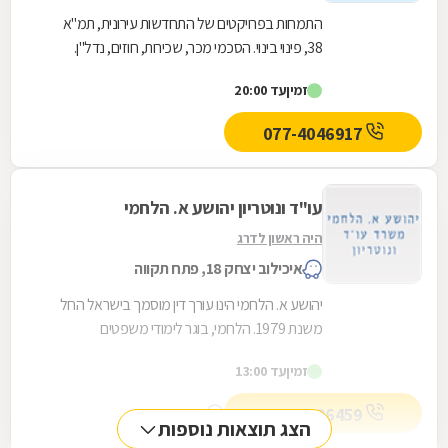
התמחות בפרויקטים של התחדשות עירונית, תמ"א
38, פינוי בינוי. הסכמי מכר, שכירות, חוזים, נדל"ן.
זמין
עד 20:00
077-4046917
עו"ד ונוטריון יהושע א. הלחמי
היה ראשון לדרג
איכילוב יצחק 18, פתח תקווה
יהושע א. הלחמי הינו עורך דין מוסמך בישראל החל
משנת 1979. הלחמי, בוגר לימודי משפטים
באוניברסיטת תל-אביב, מנהל כיום משרד עצמאי
זמין
עד 13:00
בפתח-תקווה....
072-3226459
מספר מקשר
הצג תוצאות נוספות