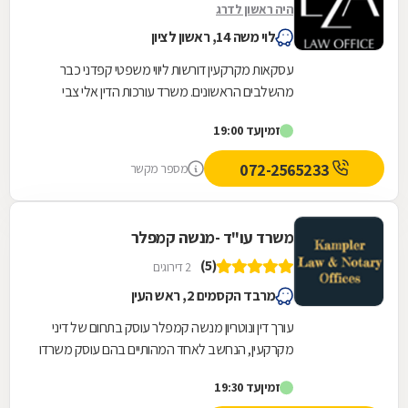
היה ראשון לדרג
לוי משה 14, ראשון לציון
עסקאות מקרקעין דורשות ליווי משפטי קפדני כבר
מהשלבים הראשונים. משרד עורכות הדין אלי צבי
אטיאס מלווה עסקאות נדל"ן החל מבדיקות מקדמיות,
זמין
עד 19:00
לרבות...
072-2565233
מספר מקשר
משרד עו"ד -מנשה קמפלר
(5)
2 דירוגים
מרבד הקסמים 2, ראש העין
עורך דין ונוטריון מנשה קמפלר עוסק בתחום של דיני
מקרקעין, הנחשב לאחד המהותיים בהם עוסק משרדו
העצמאי. המשרד, הממוקם בראש העין ופועל משנת
זמין
עד 19:30
1992,...