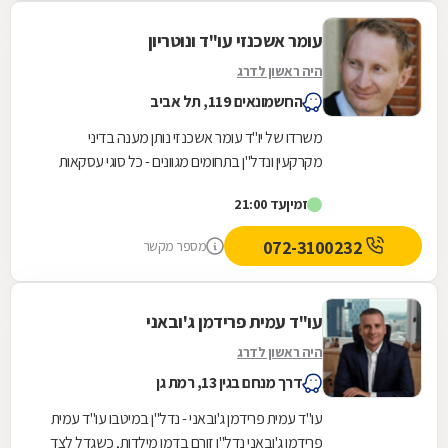
עומר אשכנזי עו"ד ונוטריון
היה ראשון לדרג
החשמונאים 119, תל אביב
משרדו של יו"ד עומר אשכנזי נותן מענה בדיני
מקרקעין ונדל"ן בתחומים מגוונים - כל סוגי עסקאות
המקרקעין (לרבות מקרקעין המיועדים למגורים,
זמין
עד 21:00
קרקעות...
072-3100232
מספר מקשר
עו"ד עמית פרידמן ג'ובאני
היה ראשון לדרג
דרך מנחם בגין 13, רמת גן
עו"ד עמית פרידמן ג'ובאני - נדל"ן במיטבו עו"ד עמית
פרידמן ג'ובאני נדל"ן זורם בדמו מילדות, כשגדל לצד