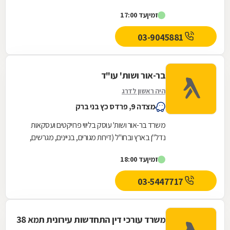
משפטיים בתחום הנדל"ן בהם תמ"א 38- תכנית
זמין
עד 17:00
לחיזוק...
03-9045881
בר-אור ושות' עו"ד
היה ראשון לדרג
מצדה 9, פרדס כץ בני ברק
משרד בר-אור ושות' עוסק בליווי פרויקטים ועסקאות
נדל"ן בארץ ובחו"ל (דירות מגורים, בניינים, מגרשים,
קרקעות חקלאיות, משרדים, תעשיה ומסחר), החל...
זמין
עד 18:00
03-5447717
משרד עורכי דין התחדשות עירונית תמא 38