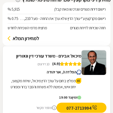
רישום דירות מגורים שנרכשו מאת קבלן
5,915 %
רישום מקרקעין ע"י עורך הדין שלא ערך את החוזה - מעל 538,210 ש"ח
0.75 %
חוזה שכירות לדירות מגורים
מחצית מדמי השכירות לחודש
למחירון המלא
מיכאל אבירם - משרד עורכי דין ונוטריון
(4.9)
10 דירוגים
הפלדה 3, אור יהודה
ממליץ בחום על עורך הדין מיכאל, שירות מקצועי,
יחס אישי, אמינות ללא פשרות והסבר ברור ומפורט
של הדברים לאורך כל הדרך.
זמין
עד 19:00
077-2713994
מספר מקשר