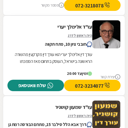
072-3218078
מספר מקשר
עו"ד אלימלך יערי
היה ראשון לדרג
חובבי ציון 10, פתח תקווה
עורך דין אלימלך יערי הוא עורך דין מקרקעין מהשורה
הראשונה בישראל, העוסק בתחום מאז הסמכתו
כעורך דין ב-1982. כיום מנהל עורך דין יערי משרד
זמין
עד 20:00
עצמאי...
יצירת קשר
שלח וואטסאפ
072-3234077
עו"ד שמעון קושניר
היה ראשון לדרג
דרך אבא הלל סילבר 15, מתחם הבורסה רמת גן