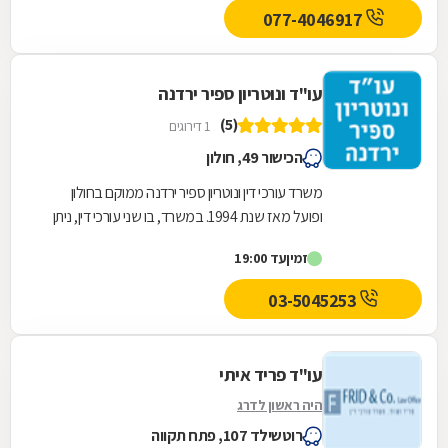
077-4046917
עו"ד ונוטריון ספיר ירדנה
(5)
1 דירוגים
הכישור 49, חולון
משרד עורכי דין ונוטריון ספיר ירדנה ממוקם בחולון
ופועל מאז שנת 1994. במשרד, בו שני עורכי דין, ניתן
לקבל סיוע מקיף בתחומים מגוונים, ביניהם:...
זמין
עד 19:00
03-5045253
עו"ד פריד איתי
היה ראשון לדרג
רוטשילד 107, פתח תקווה