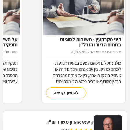
דיני מקרקעין - תשובות לסוגיות
בתחום הדיור והנדל"ן
ותפקידו ש
מאת: מערכת דפי זהב
26/02/2015
מאת: עו"ד א
כולנו נתקלים מפעם לפעם בבעיות הנוגעות
תפקידו של 
למקום מגורינו, בין אם אנחנו שוכרים דירה או
מעוניינים לקנות אחת; בין אם אנחנו מתגוררים
ההסכם הוא ה
בבניין משותף או בבית פרטי. היכן מסתיימות
עליכם ואשר 
זכויותינו ביחס לשכנינו? מה אומר החוק בקשר
הנדרשות לב
להמשך קריאה
לחריגות בנייה? האם בניית ממ"ד מחייבת את כל
החוק, ואשר 
הדיירים וכו'. כדי לקבל מושג בנוגע למעמדנו
הקבלן, או ל
החוקי, מתוך דוגמאות אישיות של סוגיות בתחום
כתוצאה מעב
המקרקעין, ריכזנו שאלות שנשאלו בפורום
מקרקעין, ואשר נענו ע"י עו"ד אילן קרייטר
קיטאי אהרון משרד עו"ד