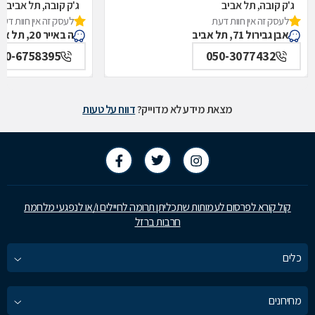
ג'ק קובה, תל אביב
ג'ק קובה, תל אביב
לעסק זה אין חוות דעת
לעסק זה אין חוות דעת
אבן גבירול 71, תל אביב
ה באייר 20, תל אביב
50-6758395
050-3077432
מצאת מידע לא מדוייק?
דווח על טעות
קול קורא לפרסום לעמותות שתכליתן תרומה לחיילים ו/או לנפגעי מלחמת
חרבות ברזל
כלים
מחירונים