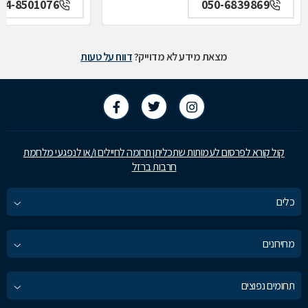
04-8501076
050-6839869
מצאת מידע לא מדוייק?
דווח על טעות
קול קורא לפרסום לעמותות שתכליתן תרומה לחיילים ו/או לנפגעי מלחמת
חרבות ברזל
כלים
מחירונים
תחומים נפוצים