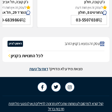
ג'ק קובה, חולון
ג'ק קובה, תל אביב
לעסק זה אין חוות דעת
לעסק זה אין חוות דעת
החורטים 8, חולון
המרד 29, תל אביב
50-6839866
03-5507038
עסק זה נמצא בקניון הזהב
ראשון לציון
לכל החנויות בקניון
מצאת מידע לא מדוייק?
דווח על טעות
קול קורא לפרסום לעמותות שתכליתן תרומה לחיילים ו/או לנפגעי מלחמת
חרבות ברזל