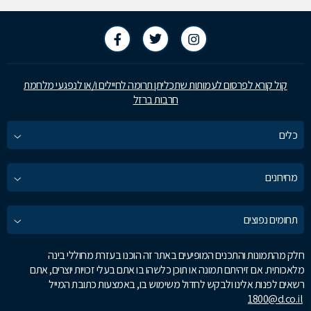
קול קורא לפרסום לעמותות שתכליתן תרומה לחיילים ו/או לנפגעי מלחמת
חרבות ברזל
כלים
מחירונים
תחומים נפוצים
חלק מהתמונות והתכנים המופיעים באתר זה הוכנו בעזרת מחוללי בינה
מלאכותית. אם זיהיתם תמונה או תוכן כלשהו בו אתם בעלי זכויות יוצרים, אתם
רשאים לפנות אלינו ולבקש לחדול משימוש בו, באמצעות כתובת המייל
1800@d.co.il