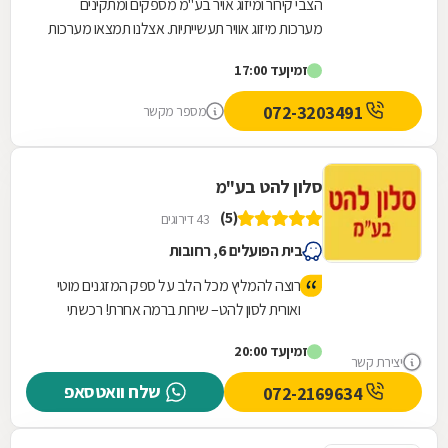
הצבי קירור ומיזוג אויר בע"מ מספקים ומתקינים
מערכות מיזוג אוויר תעשייתיות. אצלנו תמצאו מערכות
מיזוג שלמות בעלות תכונות מודולאריות, צ'ילרים,...
זמין
עד 17:00
072-3203491
מספר מקשר
סלון להט בע"מ
(5)
43 דירוגים
בית הפועלים 6, רחובות
רוצה להמליץ מכל הלב על ספק המזגנים מוטי
ואורית לסון להט– שירות ברמה אחרת! רכשתי
דרכם מספר מזגנים ואני חייבת לומר שהתהליך
זמין
עד 20:00
היה פשוט, מהיר ובעיקר מקצועי מאוד. מהרגע
יצירת קשר
הראשון קיבלתי יחס אישי, ייעוץ מדויק והתאמה
שלח וואטסאפ
072-2169634
מושלמת לצרכים שלי! והכי חשוב בלי לנסות
"לדחוף" לי דברים מיותרים . ההתקנה בוצעה ע"י