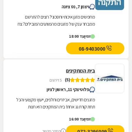
ויצמן 7, נס ציונה
מחפשים מזגן איכותי וחסכוני? רוצים להתרשם
ממבחר ענק של מזגנים מהמותגים המובילים? צח
עוז מזגנים זה המקום בשבילכם! לחברת צח עוז
זמין
עד 18:00
מזגנים למעלה...
08-9403000
בית המתקינים
(5)
5 דירוגים
פלוטיצקי 11, ראשון לציון
מזגנים חדישים, אביזרים וחלפים, ייעוץ מקצועי והכל
תחת קורת גג אחת! בית המתקינים היא חנות
המתמחה במערכות מיזוג אוויר בה תמצאו מבחר
זמין
עד 16:00
עצום של...
072-3296009
מספר מקשר