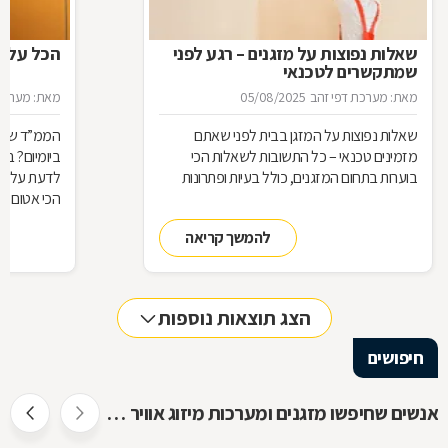
שאלות נפוצות על מזגנים – רגע לפני
הכל על ה
שמתקשרים לטכנאי
מאת: מערכת דפי זהב
05/08/2025
מאת: מערכת 
שאלות נפוצות על המזגן בבית לפני שאתם
הממ”ד שלכ
מזמינים טכנאי – כל התשובות לשאלות הכי
ביומיום? ב
בוערות בתחום המזגנים, כולל בעיות ופתרונות
לדעת על הת
הכי אטום בב
להמשך קריאה
הצג תוצאות נוספות
חיפושים
אנשים שחיפשו מזגנים ומערכות מיזוג אוויר חיפשו גם