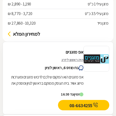
מזגן עילי 1 כ"ס
1,190 - 2,890 ₪
מזגן עילי 3.5 כ"ס
3,720 - 8,770 ₪
מזגן נייד
10,320 - 27,860 ₪
למחירון המלא
אפ מזגנים
היה ראשון לדרג
נח מוזס 6, ראשון לציון
אפ מזגנים הוא המקום שלכם לרכוש מזגנים ומערכות
מיזוג אוויר. בית העסק ממוקם בראשון לציון ומספק את
כל סוגי המזגנים, לרבות מזגן עילי, מזגן מיני...
זמין
עד 16:30
08-6634255