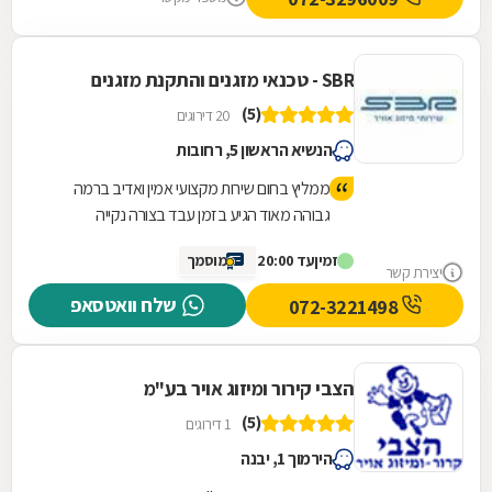
SBR - טכנאי מזגנים והתקנת מזגנים
(5)
20 דירוגים
הנשיא הראשון 5, רחובות
ממליץ בחום שירות מקצועי אמין ואדיב ברמה
גבוהה מאוד הגיע בזמן עבד בצורה נקייה
ומסודרת הסביר כל דבר בסבלנות והשאיר עבודה
זמין
עד 20:00
מוסמך
מושלמת עד הפרטים הקטנים. כבר מהרגע
יצירת קשר
הראשון היה אפשר לראות שמדובר בבעל מקצוע
שלח וואטסאפ
072-3221498
עם ניסיון וידע אמיתי. המזגן עובד מצוין, ההתקנה
נראית אסתטית ומדויקת, והיחס האישי פשוט יוצא
דופן. נדיר למצוא היום אנשי מקצוע כאלה
הצבי קירור ומיזוג אויר בע"מ
(5)
1 דירוגים
הירמוך 1, יבנה