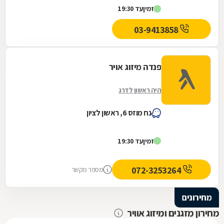
זמין
עד 19:30
זוכרת את שמו וחבל. אז תודה על חווית קנייה
נעימה.
03-9413858
פנדה מיזוג אויר
היה ראשון לדרג
נח מוזס 6, ראשון לציון
זמין
עד 19:30
072-3253264
מספר מקשר
מחירונים
מחירון מזגנים ומיזוג אוויר