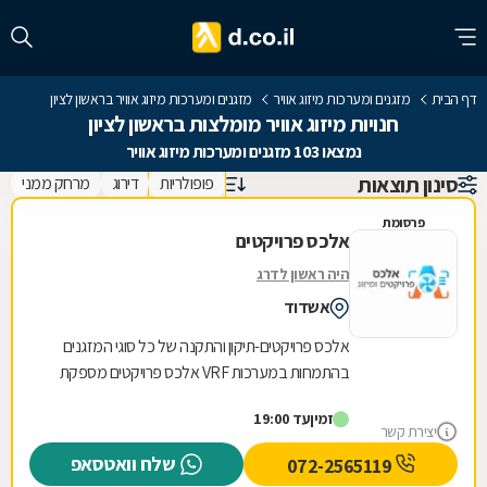
דף הבית
מזגנים ומערכות מיזוג אוויר
מזגנים ומערכות מיזוג אוויר בראשון לציון
חנויות מיזוג אוויר מומלצות בראשון לציון
נמצאו 103 מזגנים ומערכות מיזוג אוויר
סינון תוצאות
פופולריות
דירוג
מרחק ממני
פרסומת
אלכס פרויקטים
היה ראשון לדרג
אשדוד
אלכס פרויקטים-תיקון והתקנה של כל סוגי המזגנים
בהתמחות במערכות VRF אלכס פרויקטים מספקת
פתרונות מיזוג מתקדמים לבתים, עסקים ומוסדות
זמין
עד 19:00
ברחבי...
יצירת קשר
שלח וואטסאפ
072-2565119