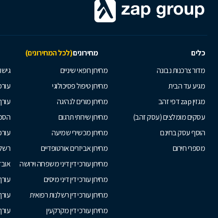
כלים
מחירונים
(לכל המחירונים)
מדור צרכנות נבונה
מחירון רופאי שיניים
גישור
מגיע עד הבית
מחירון טיפול פסיכולוגי
עורכי
מגזין zap דפי זהב
מחירון מורים לנהיגה
עורך
עסקים מומלצים (עסק זהב)
מחירון שירותי תרגום
הסכם
הוסף עסק בחינם
מחירון מכשירי שמיעה
עורכ
מספרי חירום
מחירון אביזרים אורטופדיים
רשלנ
מחירון עורכי דין דיני משפחה וירושה
אובד
מחירון עורכי דין דיני מיסים
עורך
מחירון עורכי דין רשלנות רפואית
עורך 
מחירון עורכי דין מקרקעין
עורך