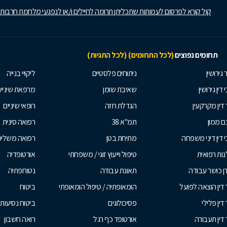
קול קורא לפרסום לעמותות שתכליתן תרומה לחיילים ו/או לנפגעי מלחמת חרבות
תחומים נפוצים
(לכל התחומים)
(לכל התגיות)
 גירושין
ניתוחים פלסטיים
ליקויי בנייה
 דין גירושין
שאיבת שומן
מרפאת שיניי
 דין מקרקעין
הגדלת חזה
רופאי שיניים
 ממון
תמ"א 38
רפואה סינית
י דין דיני משפחה
מתיחת בטן
רפואה משלי
ות רפואית
טיפול וייעוץ זוגי / משפחתי
אורטופדיה
ן כושר עבודה
תאונת עבודה
נטורופתיה
 דין הוצאה לפועל
הומאופתיה / טיפול הומאופתי
ביטוח
דין פלילי
פסיכולוגים
ביטוח נסיעות 
 דין תעבורה
אורטופד כף רגל
רואה חשבון