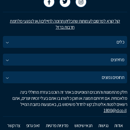
קול קורא לפרסום לעמותות שתכליתן תרומה לחיילים ו/או לנפגעי מלחמת
חרבות ברזל
כלים
מחירונים
תחומים נפוצים
חלק מהתמונות והתכנים המופיעים באתר זה הוכנו בעזרת מחוללי בינה
מלאכותית. אם זיהיתם תמונה או תוכן כלשהו בו אתם בעלי זכויות יוצרים, אתם
רשאים לפנות אלינו ולבקש לחדול משימוש בו, באמצעות כתובת המייל
1800@d.co.il
אודות
נגישות
תנאי שימוש
מדיניות פרטיות
זאפ גרופ
צרו קשר