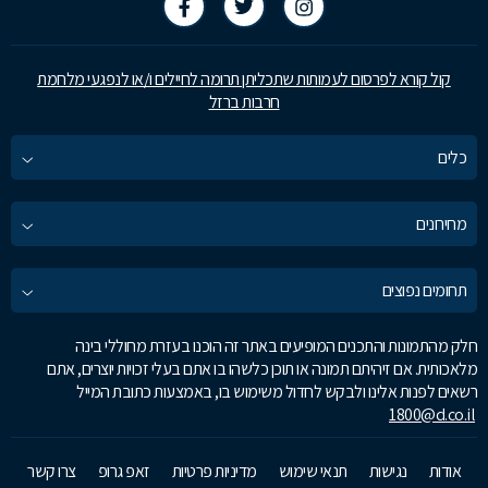
קול קורא לפרסום לעמותות שתכליתן תרומה לחיילים ו/או לנפגעי מלחמת
חרבות ברזל
כלים
מחירונים
תחומים נפוצים
חלק מהתמונות והתכנים המופיעים באתר זה הוכנו בעזרת מחוללי בינה
מלאכותית. אם זיהיתם תמונה או תוכן כלשהו בו אתם בעלי זכויות יוצרים, אתם
רשאים לפנות אלינו ולבקש לחדול משימוש בו, באמצעות כתובת המייל
1800@d.co.il
אודות
נגישות
תנאי שימוש
מדיניות פרטיות
זאפ גרופ
צרו קשר