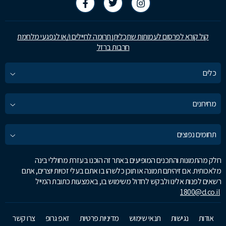
קול קורא לפרסום לעמותות שתכליתן תרומה לחיילים ו/או לנפגעי מלחמת
חרבות ברזל
כלים
מחירונים
תחומים נפוצים
חלק מהתמונות והתכנים המופיעים באתר זה הוכנו בעזרת מחוללי בינה
מלאכותית. אם זיהיתם תמונה או תוכן כלשהו בו אתם בעלי זכויות יוצרים, אתם
רשאים לפנות אלינו ולבקש לחדול משימוש בו, באמצעות כתובת המייל
1800@d.co.il
אודות
נגישות
תנאי שימוש
מדיניות פרטיות
זאפ גרופ
צרו קשר